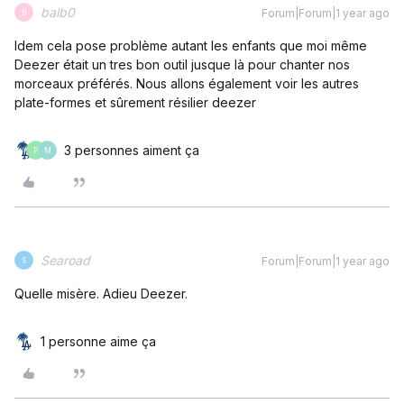
balb0
Forum|Forum|1 year ago
B
Idem cela pose problème autant les enfants que moi même
Deezer était un tres bon outil jusque là pour chanter nos
morceaux préférés. Nous allons également voir les autres
plate-formes et sûrement résilier deezer
3 personnes aiment ça
P
M
Searoad
Forum|Forum|1 year ago
S
Quelle misère. Adieu Deezer.
1 personne aime ça