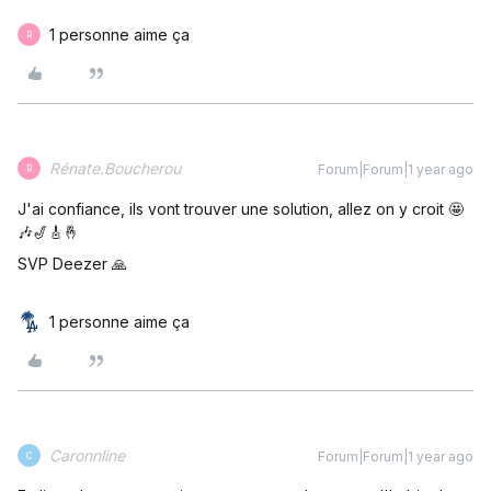
1 personne aime ça
R
Rénate.Boucherou
Forum|Forum|1 year ago
R
J'ai confiance, ils vont trouver une solution, allez on y croit 🤩
🎶🎷🎸🤞
SVP Deezer 🙏
1 personne aime ça
Caronnline
Forum|Forum|1 year ago
C