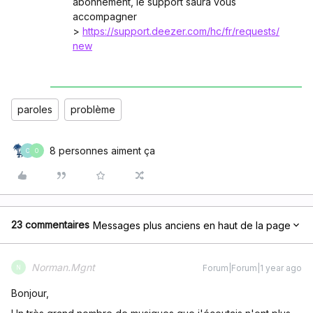
abonnement, le support saura vous
accompagner
>
https://support.deezer.com/hc/fr/requests/
new
paroles
problème
8 personnes aiment ça
C
O
23 commentaires
Messages plus anciens en haut de la page
Norman.Mgnt
Forum|Forum|1 year ago
N
Bonjour,