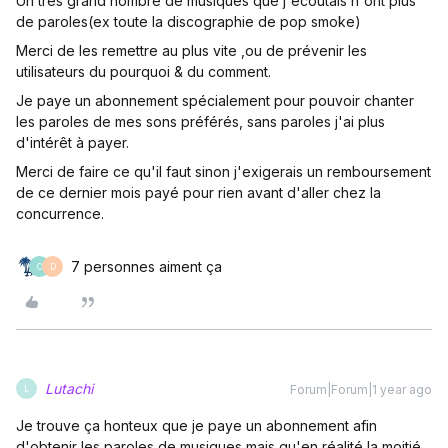
Un très grand nombre de musiques que j'écoutais n'ont plus
de paroles(ex toute la discographie de pop smoke)
Merci de les remettre au plus vite ,ou de prévenir les
utilisateurs du pourquoi & du comment.
Je paye un abonnement spécialement pour pouvoir chanter
les paroles de mes sons préférés, sans paroles j'ai plus
d'intérêt à payer.
Merci de faire ce qu'il faut sinon j'exigerais un remboursement
de ce dernier mois payé pour rien avant d'aller chez la
concurrence.
7 personnes aiment ça
C
D
Lutachi
Forum|Forum|1 year ago
L
Je trouve ça honteux que je paye un abonnement afin
d'obtenir les paroles de musiques mais qu'en réalité la moitié