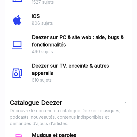
1527 sujets
iOS
806 sujets
Deezer sur PC & site web : aide, bugs &
fonctionnalités
490 sujets
Deezer sur TV, enceinte & autres
appareils
610 sujets
Catalogue Deezer
Découvre le contenu du catalogue Deezer : musiques,
podcasts, nouveautés, contenus indisponibles et
demandes d’ajouts d’artistes.
Musique et paroles