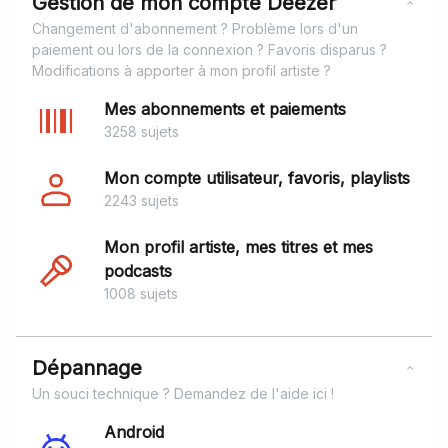
Gestion de mon compte Deezer
Changement d'abonnement ? Problème lors d'un
paiement ou lors de la connexion ? Favoris disparus ?
Modifications à apporter à mon profil artiste ?
Mes abonnements et paiements
3258 sujets
Mon compte utilisateur, favoris, playlists
2243 sujets
Mon profil artiste, mes titres et mes
podcasts
1008 sujets
Dépannage
Un souci technique ? Demandez de l'aide ici !
Android