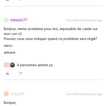
toinezic77
Forum|Forum|4 years ago
T
Bonjour, meme probleme pour moi, impossible de caster sur
mon cxn v2.
Pouvez vous nous indiquer quand ce problème sera réglé?
merci
antoine
4 personnes aiment ça
R
J
ricky974
Forum|Forum|4 years ago
R
Bonjour,