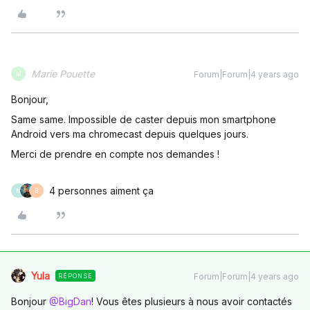
Marie Pouette
Forum|Forum|4 years ago
M
Bonjour,
Same same. Impossible de caster depuis mon smartphone
Android vers ma chromecast depuis quelques jours.
Merci de prendre en compte nos demandes !
4 personnes aiment ça
N
B
Yula
Forum|Forum|4 years ago
RÉPONSE
Bonjour
@BigDan
! Vous êtes plusieurs à nous avoir contactés