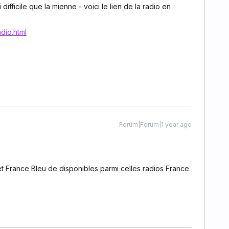
difficile que la mienne - voici le lien de la radio en
adio.html
Forum|Forum|1 year ago
r et France Bleu de disponibles parmi celles radios France