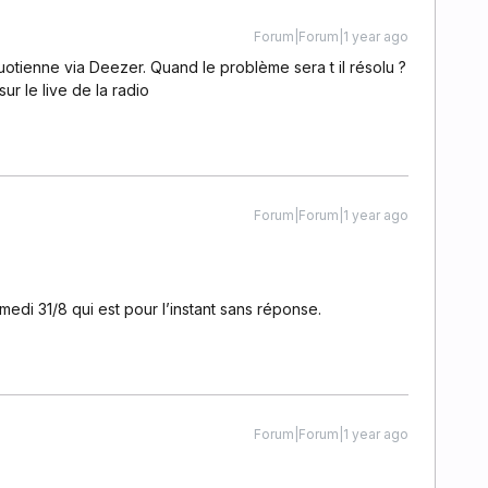
Forum|Forum|1 year ago
tienne via Deezer. Quand le problème sera t il résolu ?
ur le live de la radio
Forum|Forum|1 year ago
medi 31/8 qui est pour l’instant sans réponse.
Forum|Forum|1 year ago