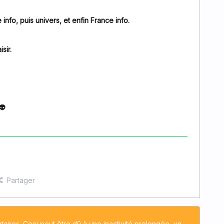
info, puis univers, et enfin France info.
sir.
👽
Partager
taires. Ceci peut être dû à une inactivité prolongée, un