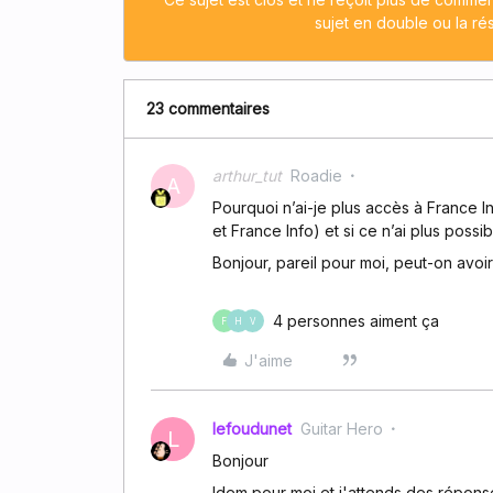
sujet en double ou la ré
23 commentaires
arthur_tut
Roadie
A
Pourquoi n’ai-je plus accès à France I
et France Info) et si ce n’ai plus possi
Bonjour, pareil pour moi, peut-on avo
4 personnes aiment ça
F
H
V
J'aime
lefoudunet
Guitar Hero
L
Bonjour
Idem pour moi et j'attends des répon