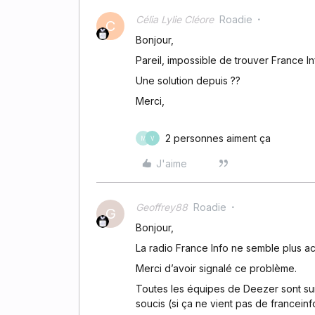
Célia Lylie Cléore
Roadie
C
Bonjour,
Pareil, impossible de trouver France I
Une solution depuis ??
Merci,
2 personnes aiment ça
M
V
J'aime
Geoffrey88
Roadie
G
Bonjour,
La radio France Info ne semble plus 
Merci d’avoir signalé ce problème.
Toutes les équipes de Deezer sont su
soucis (si ça ne vient pas de franceinf