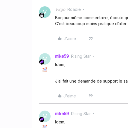
Virgo
Roadie
V
Bonjour même commentaire, écoute quo
C’est beaucoup moins pratique d’aller s
J'aime
mike59
Rising Star
M
Idem,
J’ai fait une demande de support le sa
J'aime
mike59
Rising Star
M
Idem,