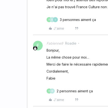
Je n'ai pas trouvé France Culture non 
3 personnes aiment ça
F
M
V
J'aime
Fabienne9
Roadie
F
Bonjour,
La même chose pour moi…
Merci de faire le nécessaire rapidement
Cordialement,
Fabie
2 personnes aiment ça
F
M
J'aime