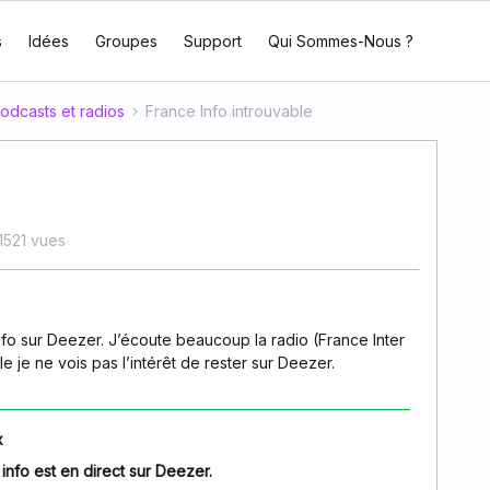
s
Idées
Groupes
Support
Qui Sommes-Nous ?
odcasts et radios
France Info introuvable
1521 vues
nfo sur Deezer. J’écoute beaucoup la radio (France Inter
ble je ne vois pas l’intérêt de rester sur Deezer.
x
 info est en direct sur Deezer.