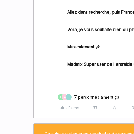
Allez dans recherche, puis France 
Voilà, je vous souhaite bien du plai
Musicalement 🎶
Madmix Super user de l'entraide 
7 personnes aiment ça
F
A
H
J'aime
Ce sujet est clos et ne reçoit plus de commen