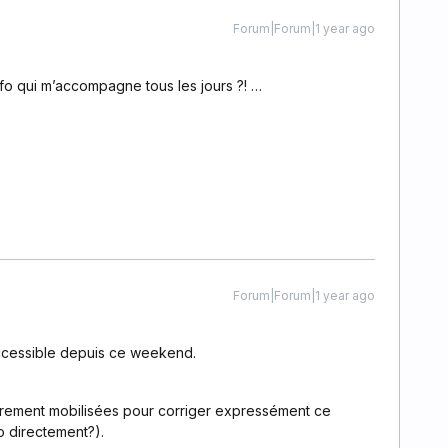
Forum|Forum|1 year ago
nfo qui m’accompagne tous les jours ?! …
Forum|Forum|1 year ago
accessible depuis ce weekend.
rement mobilisées pour corriger expressément ce
o directement?).