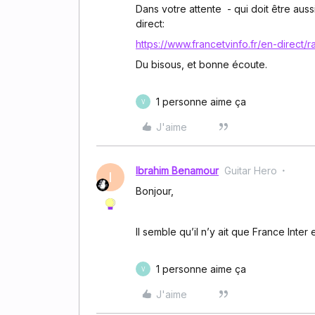
Dans votre attente - qui doit être aussi 
direct:
https://www.francetvinfo.fr/en-direct/r
Du bisous, et bonne écoute.
1 personne aime ça
V
J'aime
Ibrahim Benamour
Guitar Hero
I
Bonjour,
Il semble qu’il n’y ait que France Inte
1 personne aime ça
V
J'aime