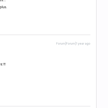
plus.
Forum|Forum|1 year ago
 !!!