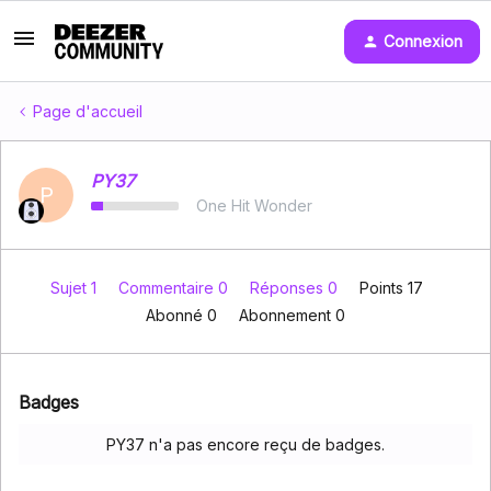
Connexion
Page d'accueil
PY37
P
One Hit Wonder
Sujet 1
Commentaire 0
Réponses 0
Points 17
Abonné
0
Abonnement
0
Badges
PY37 n'a pas encore reçu de badges.