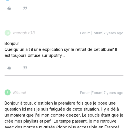
marcobx33
Forum|Forum|7 years ago
M
Bonjour
Quelqu'un a t il une explication syr le retrait de cet album? Il
est toujours diffusé sur Spotify....
Biiscuit
Forum|Forum|7 years ago
B
Bonjour à tous, c'est bien la première fois que je pose une
question ici mais je suis fatiguée de cette situation. Il y a déjà
un moment que j'ai mon compte deezer, Le soucis étant que je
crée mes playlists et paf ! Le temps passant, je me retrouve
avec des morceaux grisés (donc plus accessible en France)