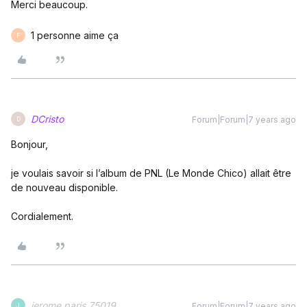
Merci beaucoup.
1 personne aime ça
F
DCristo
Forum|Forum|7 years ago
D
Bonjour,
je voulais savoir si l’album de PNL (Le Monde Chico) allait être
de nouveau disponible.
Cordialement.
jerome paris 75019
Forum|Forum|7 years ago
J