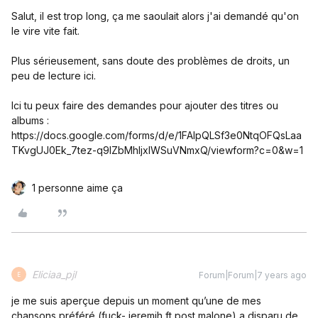
Salut, il est trop long, ça me saoulait alors j'ai demandé qu'on
le vire vite fait.
Plus sérieusement, sans doute des problèmes de droits, un
peu de lecture ici.
Ici tu peux faire des demandes pour ajouter des titres ou
albums :
https://docs.google.com/forms/d/e/1FAIpQLSf3e0NtqOFQsLaa
TKvgUJ0Ek_7tez-q9IZbMhIjxlWSuVNmxQ/viewform?c=0&w=1
1 personne aime ça
Eliciaa_pjl
Forum|Forum|7 years ago
E
je me suis aperçue depuis un moment qu’une de mes
chansons préféré (fuck- jeremih ft post malone) a disparu de