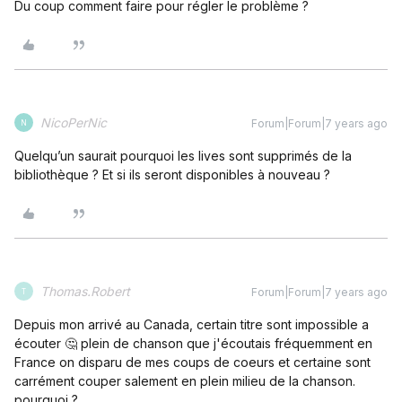
Du coup comment faire pour régler le problème ?
NicoPerNic
Forum|Forum|7 years ago
N
Quelqu’un saurait pourquoi les lives sont supprimés de la
bibliothèque ? Et si ils seront disponibles à nouveau ?
Thomas.Robert
Forum|Forum|7 years ago
T
Depuis mon arrivé au Canada, certain titre sont impossible a
écouter 🤔 plein de chanson que j'écoutais fréquemment en
France on disparu de mes coups de coeurs et certaine sont
carrément couper salement en plein milieu de la chanson.
pourquoi ?