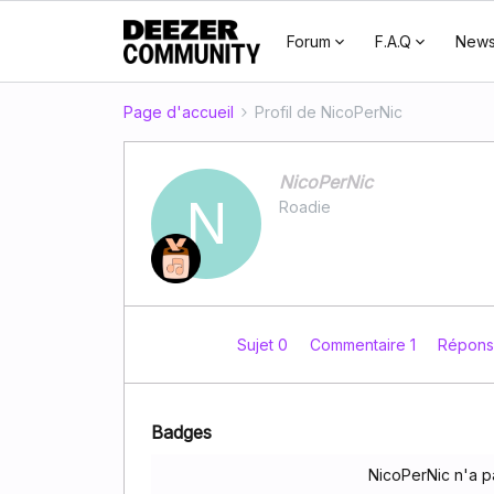
Forum
F.A.Q
New
Page d'accueil
Profil de NicoPerNic
NicoPerNic
N
Roadie
Sujet 0
Commentaire 1
Répons
Badges
NicoPerNic n'a p