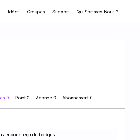
s
Idées
Groupes
Support
Qui Sommes-Nous ?
es 0
Point 0
Abonné
0
Abonnement
0
as encore reçu de badges.