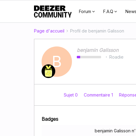
Forum
F.A.Q
New
Page d'accueil
Profil de benjamin Galisson
benjamin Galisson
B
Roadie
Sujet 0
Commentaire 1
Répons
Badges
benjamin Galisson n