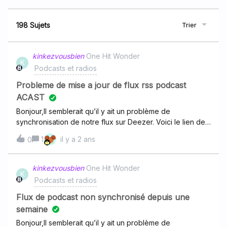
198 Sujets
Trier
kinkezvousbien
One Hit Wonder
K
Podcasts et radios
Probleme de mise a jour de flux rss podcast
ACAST
Bonjour,Il semblerait qu’il y ait un problème de
synchronisation de notre flux sur Deezer. Voici le lien de
mon podcast
1
il y a 2 ans
0
: https://www.deezer.com/fr/show/1000650762Voici le
lien du flux
: https://feeds.acast.com/public/shows/65c1097394822f0
kinkezvousbien
One Hit Wonder
K
017688467 Merci beaucoup pour votre aide, bonne
Podcasts et radios
journée.
Flux de podcast non synchronisé depuis une
semaine
Bonjour,Il semblerait qu’il y ait un problème de