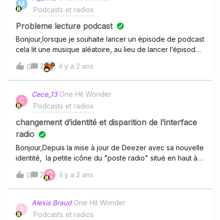
M
beaucoup pour votre aide !!
Podcasts et radios
Probleme lecture podcast
Bonjour,lorsque je souhaite lancer un épisode de podcast
cela lit une musique aléatoire, au lieu de lancer l’épisode
de podcast. Cela le fait régulièrement sur plusieurs
3
il y a 2 ans
0
podcast.
Cece_13
One Hit Wonder
C
Podcasts et radios
changement d’identité et disparition de l’interface
radio
Bonjour,Depuis la mise à jour de Deezer avec sa nouvelle
identité, la petite icône du "poste radio" situé en haut à
droite de l’écran à complètement disparue. Je ne
C
2
il y a 2 ans
0
retrouve pas l’écran d’interface radio où l’on pouvait
choisir sa radio, "zapper" et découvrir d’autres
suggestions de radios. De même pour les podcasts, des
Alexis Braud
One Hit Wonder
A
catégories ont disparues. Par exemple les podcasts sur
Podcasts et radios
l’apprentissage des langues étrangères. Pouvez-vous