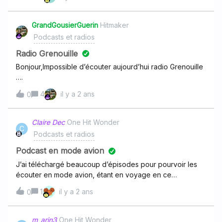
podcastD’avance merci pour votre support technique
GrandGousierGuerin
Hitmaker
Podcasts et radios
Radio Grenouille
Bonjour,Impossible d’écouter aujourd’hui radio Grenouille
….
4
il y a 2 ans
0
Claire Dec
One Hit Wonder
C
Podcasts et radios
Podcast en mode avion
J’ai téléchargé beaucoup d’épisodes pour pourvoir les
écouter en mode avion, étant en voyage en ce
momentj’ai essayé le mode hors connexion et sans mais
1
il y a 2 ans
0
impossible d’ouvrir la section « épisodes téléchargés», je
me rappelle pourtant qu’avant la nouvelle interface c’était
possible je peux seulement y accéder en wifimerci
m_arin3
One Hit Wonder