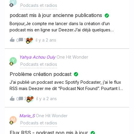
V
Podcasts et radios
podcast mis à jour ancienne publications
Bonjour,Je compte me lancer dans la création d’un
podcast mis en ligne sur Deezer.J’ai déjà quelques
fichiers audios publiés sur mon site internet.Ces derniers
1
il y a 2 ans
0
seront-ils téléchargé automatiquement lors de la création
?Merci.
Yahya Achou Ouiy
One Hit Wonder
Y
Podcasts et radios
Problème création podcast
J’ai publié un podcast avec Spotify Podcaster, j’ai le flux
RSS mais Deezer me dit “Podcast Not Found”. Pourtant le
flux RSS est le bon. Que faire ?
3
il y a 2 ans
0
https://anchor.fm/s/ecc30518/podcast/rss
Marie_S
One Hit Wonder
M
Podcasts et radios
Flux RSS - podcast non mis à jour