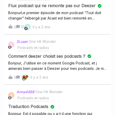
m’éclairer s'il vous plaît ? Merci. Bonne journée
Flux podcast qui ne remonte pas sur Deezer
BonjourLe premier épisode de mon podcast “Tout doit
changer” hébergé par Acast est bien remonté en
quelques heures sur Deezer mais le #2 n’y est toujours
A
10
il y a 2 ans
0
pas 48 heures après son apparition sur Spotify. Cela
m’ennuie beaucoup d’autant que ma communauté utilise
plutôt Deezer comme moi et que c’est là qu’ils se sont
Si.user
One Hit Wonder
S
abonnés. Que faire ?
Podcasts et radios
Comment deezer choisit ses podcasts ?
Bonjour, J'utilise en ce moment Google Podcast, et j
aimerais bien passer à Deezer pour mes podcasts. Je me
rends que la plupart des podcasts que j écoute n y sont
1
il y a 2 ans
0
pas, en particulier des podcasts étrangers. Comment
Deezer choisit de nouveaux podcasts à ajouter à son
catalogue s il vous plaît ? Est ce qu on peut en proposer
Anna4488
One Hit Wonder
A
? Cordialement
Podcasts et radios
Traduction Podcasts
Bonjour, Est-il possible ou y a-t-il une fonction qui