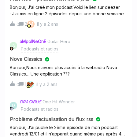
Bonjour, J’ai créé mon podcast.Voici le lien sur deezer
: J’ai mis en ligne 2 épisodes depuis une bonne semaine.
Seul le 1er est disponible.Voici le lien de mon flux RSS
M
2
il y a 2 ans
0
: Pouvez-vous regarder ce qui bloque svp ?Marie
aMpoINeOnE
Guitar Hero
A
Podcasts et radios
Nova Classics
Bonjour,Nous n’avons plus accès à la webradio Nova
Classics… Une explication ???
1
il y a 2 ans
0
DRAGIBUS
One Hit Wonder
D
Podcasts et radios
Problème d'actualisation du flux rss
Bonjour, J’ai publié le 2ème épisode de mon podcast
vendredi 12/01 et il n’apparait quand même pas après 48h