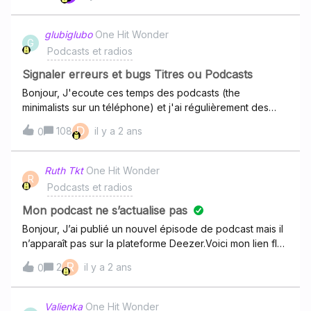
s’ouvrent ensuite dans l’appli !Je ne vois pas de sous
rubrique dans Explorer ! Version de l’appli : A jour.je
deviens folle !!merci
glubiglubo
One Hit Wonder
G
Podcasts et radios
Signaler erreurs et bugs Titres ou Podcasts
Bonjour, J'ecoute ces temps des podcasts (the
minimalists sur un téléphone) et j'ai régulièrement des
coupures et ce qui semble être des avances rapides. J'ai
D
108
il y a 2 ans
0
essayé d ecouter ces podcasts avec un autre appareil et
le meme soucis apparaît (enceinte directement sur wifi &
operateur sunrise). Comment savoir d ou vient le
Ruth Tkt
One Hit Wonder
R
problème? Merci!
Podcasts et radios
Mon podcast ne s’actualise pas
Bonjour, J’ai publié un nouvel épisode de podcast mais il
n’apparaît pas sur la plateforme Deezer.Voici mon lien flux
RSS : Comment remédier à ce problème ?
R
2
il y a 2 ans
0
Valienka
One Hit Wonder