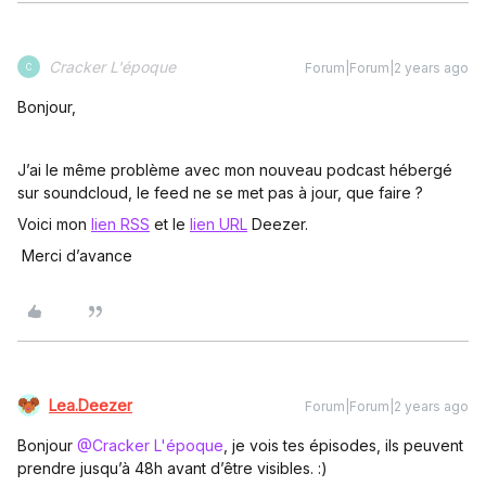
Cracker L'époque
Forum|Forum|2 years ago
C
Bonjour,
J’ai le même problème avec mon nouveau podcast hébergé
sur soundcloud, le feed ne se met pas à jour, que faire ?
Voici mon
lien RSS
et le
lien URL
Deezer.
Merci d’avance
Lea.Deezer
Forum|Forum|2 years ago
Bonjour
@Cracker L'époque
, je vois tes épisodes, ils peuvent
prendre jusqu’à 48h avant d’être visibles. :)