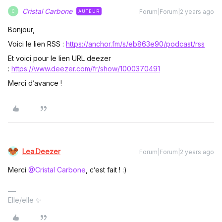
Cristal Carbone
Forum|Forum|2 years ago
AUTEUR
C
Bonjour,
Voici le lien RSS :
https://anchor.fm/s/eb863e90/podcast/rss
Et voici pour le lien URL deezer
:
https://www.deezer.com/fr/show/1000370491
Merci d’avance !
Lea.Deezer
Forum|Forum|2 years ago
Merci
@Cristal Carbone
, c’est fait ! :)
Elle/elle ✨