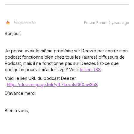
Esopereste
Forum|Forum|2 years ago
Bonjour,
Je pense avoir le même problème sur Deezer par contre mon
podcast fonctionne bien chez tous les (autres) diffuseurs de
Podcast, mais il ne fonctionne pas sur Deezer. Est-ce que
quelqu’un pourrait m’aider svp ? Voici
le lien RSS
.
Voici le lien URL du podcast Deezer
:
https://deezer.page.link/yfL7keo4s66Xaw3b8
D’avance merci.
Bien à vous,