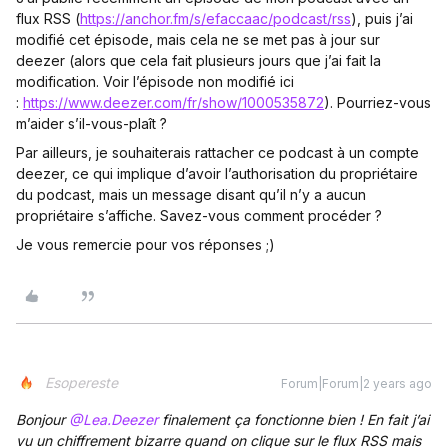
flux RSS (
https://anchor.fm/s/efaccaac/podcast/rss
), puis j’ai
modifié cet épisode, mais cela ne se met pas à jour sur
deezer (alors que cela fait plusieurs jours que j’ai fait la
modification. Voir l’épisode non modifié ici
:
https://www.deezer.com/fr/show/1000535872
). Pourriez-vous
m’aider s’il-vous-plaît ?
Par ailleurs, je souhaiterais rattacher ce podcast à un compte
deezer, ce qui implique d’avoir l’authorisation du propriétaire
du podcast, mais un message disant qu’il n’y a aucun
propriétaire s’affiche. Savez-vous comment procéder ?
Je vous remercie pour vos réponses ;)
Esopereste
Forum|Forum|2 years ago
Bonjour
@Lea.Deezer
finalement ça fonctionne bien ! En fait j’ai
vu un chiffrement bizarre quand on clique sur le flux RSS mais