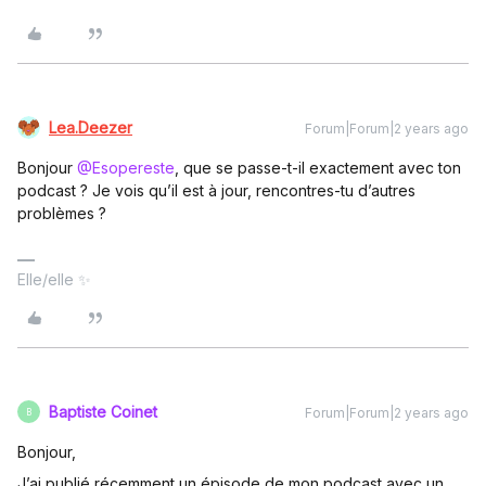
Lea.Deezer
Forum|Forum|2 years ago
Bonjour
@Esopereste
, que se passe-t-il exactement avec ton
podcast ? Je vois qu’il est à jour, rencontres-tu d’autres
problèmes ?
Elle/elle ✨
Baptiste Coinet
Forum|Forum|2 years ago
B
Bonjour,
J’ai publié récemment un épisode de mon podcast avec un