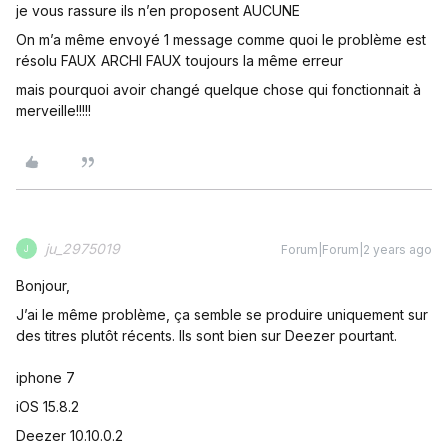
je vous rassure ils n’en proposent AUCUNE
On m’a même envoyé 1 message comme quoi le problème est
résolu FAUX ARCHI FAUX toujours la même erreur
mais pourquoi avoir changé quelque chose qui fonctionnait à
merveille!!!!!
ju_2975019
Forum|Forum|2 years ago
J
Bonjour,
J’ai le même problème, ça semble se produire uniquement sur
des titres plutôt récents. Ils sont bien sur Deezer pourtant.
iphone 7
iOS 15.8.2
Deezer 10.10.0.2