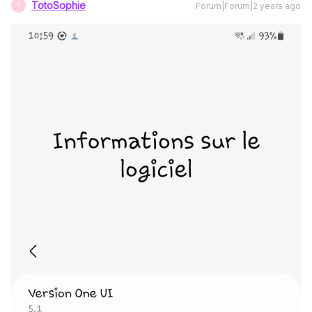
TotoSophie
Forum|Forum|2 years ago
T