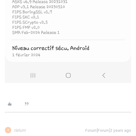
rielum
Forum|Forum|2 years ago
R