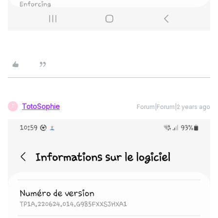
TotoSophie
Forum|Forum|2 years ago
T