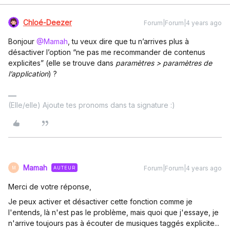
Chloé-Deezer
Forum|Forum|4 years ago
Bonjour
@Mamah
, tu veux dire que tu n’arrives plus à
désactiver l’option “ne pas me recommander de contenus
explicites” (elle se trouve dans
paramètres > paramètres de
l’application
) ?
(Elle/elle) Ajoute tes pronoms dans ta signature :)
Mamah
Forum|Forum|4 years ago
AUTEUR
M
Merci de votre réponse,
Je peux activer et désactiver cette fonction comme je
l'entends, là n'est pas le problème, mais quoi que j'essaye, je
n'arrive toujours pas à écouter de musiques taggés explicite...