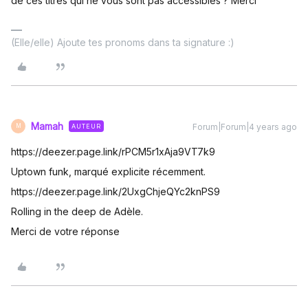
de ces titres qui ne vous sont pas accessibles ? Merci
(Elle/elle) Ajoute tes pronoms dans ta signature :)
Mamah
Forum|Forum|4 years ago
AUTEUR
M
https://deezer.page.link/rPCM5r1xAja9VT7k9
Uptown funk, marqué explicite récemment.
https://deezer.page.link/2UxgChjeQYc2knPS9
Rolling in the deep de Adèle.
Merci de votre réponse