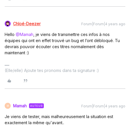
Chloé-Deezer
Forum|Forum|4 years ago
Hello
@Mamah
, je viens de transmettre ces infos à nos
équipes qui ont en effet trouvé un bug et l’ont débloqué. Tu
devrais pouvoir écouter ces titres normalement dès
maintenant :)
(Elle/elle) Ajoute tes pronoms dans ta signature :)
Mamah
Forum|Forum|4 years ago
AUTEUR
M
Je viens de tester, mais malheureusement la situation est
exactement la même qu'avant..