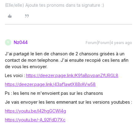
(Elle/elle) Ajoute tes pronoms dans ta signature :)
Nz044
Forum|Forum|4 years ago
N
J'ai partagé le lien de chanson de 2 chansons grisées à un
contact de mon telephone. J'ai ensuite recopié ces liens afin
de vous les envoyer.
Les voici :
https://deezer.page.link/K91aBpvpanZfURGL8
https://deezer.page.link/43af1awtX8BrAVw58
Ps : les liens ne m'envoient pas sur les chansons
Je vais envoyer les liens emmenant sur les versions youtubes :
https://youtu.be/l42hgGCWI4g
https://youtu.be/-A_92FdD7Xc