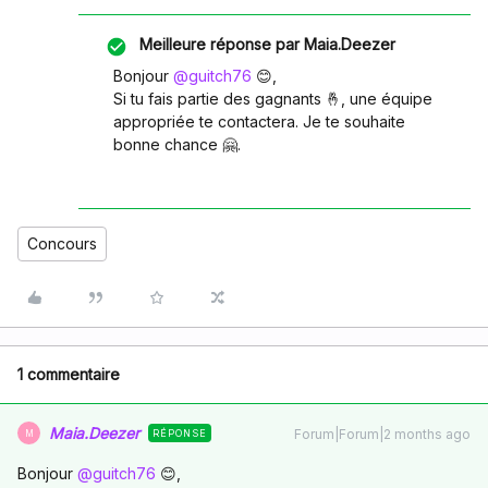
Meilleure réponse par
Maia.Deezer
Bonjour ​
@guitch76
😊,
Si tu fais partie des gagnants 🤞, une équipe
appropriée te contactera. Je te souhaite
bonne chance 🤗.
Concours
1 commentaire
Maia.Deezer
Forum|Forum|2 months ago
RÉPONSE
M
Bonjour ​
@guitch76
😊,