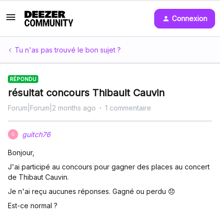
Connexion
Tu n'as pas trouvé le bon sujet ?
RÉPONDU
résultat concours Thibault Cauvin
Forum|Forum|2 months ago
1 commentaire
guitch76
G
Bonjour,
J'ai participé au concours pour gagner des places au concert
de Thibaut Cauvin.
Je n'ai reçu aucunes réponses. Gagné ou perdu 😞
Est-ce normal ?