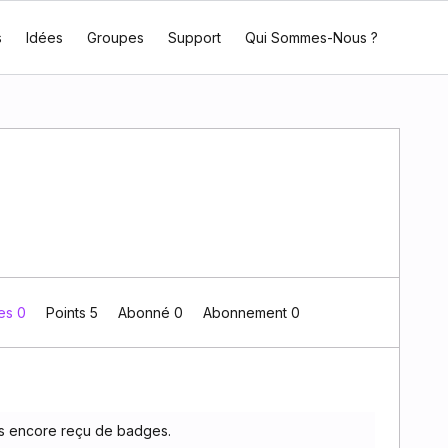
s
Idées
Groupes
Support
Qui Sommes-Nous ?
es 0
Points 5
Abonné
0
Abonnement
0
as encore reçu de badges.