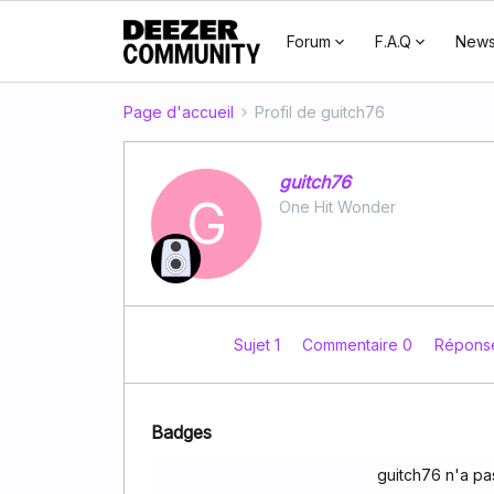
Forum
F.A.Q
New
Page d'accueil
Profil de guitch76
guitch76
G
One Hit Wonder
Sujet 1
Commentaire 0
Répons
Badges
guitch76 n'a p