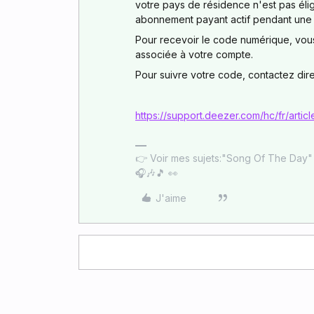
votre pays de résidence n'est pas éligi
abonnement payant actif pendant une
Pour recevoir le code numérique, vous
associée à votre compte.
Pour suivre votre code, contactez di
https://support.deezer.com/hc/fr/art
👉 Voir mes sujets:"Song Of The Day
🎧🎶🎵 👀
J'aime