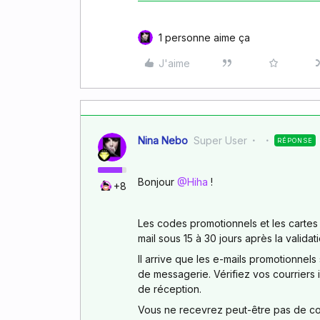
1 personne aime ça
J'aime
Nina Nebo
Super User
RÉPONSE
Bonjour ​
@Hiha
!
+8
Les codes promotionnels et les cartes
mail sous 15 à 30 jours après la validat
Il arrive que les e-mails promotionnel
de messagerie. Vérifiez vos courriers
de réception.
Vous ne recevrez peut-être pas de code