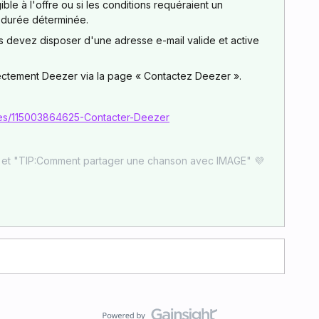
ble à l'offre ou si les conditions requéraient un
 durée déterminée.
 devez disposer d'une adresse e-mail valide et active
rectement Deezer via la page « Contactez Deezer ».
icles/115003864625-Contacter-Deezer
" et "TIP:Comment partager une chanson avec IMAGE" 💜