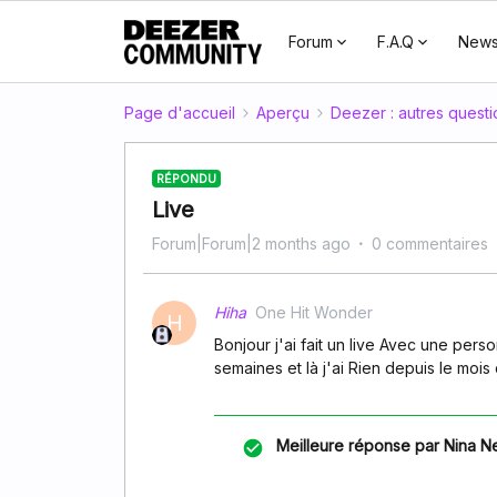
Forum
F.A.Q
New
Page d'accueil
Aperçu
Deezer : autres questi
RÉPONDU
Live
Forum|Forum|2 months ago
0 commentaires
Hiha
One Hit Wonder
H
Bonjour j'ai fait un live Avec une pe
semaines et là j'ai Rien depuis le moi
Meilleure réponse par
Nina N