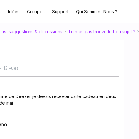
s
Idées
Groupes
Support
Qui Sommes-Nous ?
ons, suggestions & discussions
Tu n'as pas trouvé le bon sujet ?
13 vues
rsonne de Deezer je devais recevoir carte cadeau en deux
s de mai
ebo