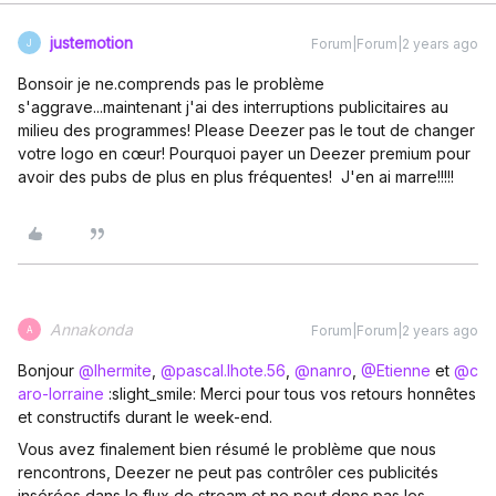
justemotion
Forum|Forum|2 years ago
J
Bonsoir je ne.comprends pas le problème
s'aggrave...maintenant j'ai des interruptions publicitaires au
milieu des programmes! Please Deezer pas le tout de changer
votre logo en cœur! Pourquoi payer un Deezer premium pour
avoir des pubs de plus en plus fréquentes! J'en ai marre!!!!!
Annakonda
Forum|Forum|2 years ago
A
Bonjour
@lhermite
,
@pascal.lhote.56
,
@nanro
,
@Etienne
et
@c
aro-lorraine
:slight_smile: Merci pour tous vos retours honnêtes
et constructifs durant le week-end.
Vous avez finalement bien résumé le problème que nous
rencontrons, Deezer ne peut pas contrôler ces publicités
insérées dans le flux de stream et ne peut donc pas les