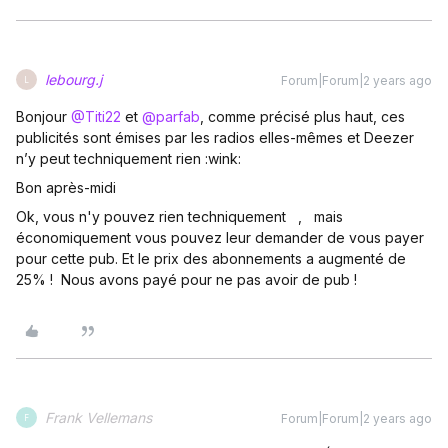
lebourg.j
Forum|Forum|2 years ago
L
Bonjour
@Titi22
et
@parfab
, comme précisé plus haut, ces
publicités sont émises par les radios elles-mêmes et Deezer
n’y peut techniquement rien :wink:
Bon après-midi
Ok, vous n'y pouvez rien techniquement , mais
économiquement vous pouvez leur demander de vous payer
pour cette pub. Et le prix des abonnements a augmenté de
25% ! Nous avons payé pour ne pas avoir de pub !
Frank Vellemans
Forum|Forum|2 years ago
F