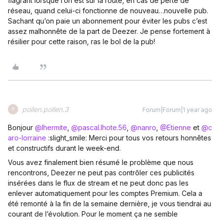
flagrant lorsque l’on est sur la route, en cas de perte de
réseau, quand celui-ci fonctionne de nouveau…nouvelle pub.
Sachant qu’on paie un abonnement pour éviter les pubs c’est
assez malhonnête de la part de Deezer. Je pense fortement à
résilier pour cette raison, ras le bol de la pub!
pollen.pollen.3
Forum|Forum|1 year ago
P
Bonjour
@lhermite
,
@pascal.lhote.56
,
@nanro
,
@Etienne
et
@c
aro-lorraine
:slight_smile: Merci pour tous vos retours honnêtes
et constructifs durant le week-end.
Vous avez finalement bien résumé le problème que nous
rencontrons, Deezer ne peut pas contrôler ces publicités
insérées dans le flux de stream et ne peut donc pas les
enlever automatiquement pour les comptes Premium. Cela a
été remonté à la fin de la semaine dernière, je vous tiendrai au
courant de l’évolution. Pour le moment ça ne semble