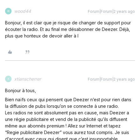
wood44
Forum|Forum|2 years ago
W
Bonjour, il est clair que je risque de changer de support pour
écouter la radio. Et au final me désabonner de Deezer. Déjà,
plus que honteux de devoir aller à l
xtianscherrer
Forum|Forum|2 years ago
X
Bonjour à tous,
Bien naïfs ceux qui pensent que Deezer n’est pour rien dans
la diffusion de pubs lorsqu’on se connecte à une radio.
Les radios ne sont absolument pas en cause, mais Deezer a
une régie publicitaire et vend de la publicité qu’ils diffusent
même aux abonnés premium ! Allez sur Internet et tapez
“Regie publicitaire Deezer” vous aurez tout compris. Je suis
d’accord avec ceux qui disent que c’est insupportable.