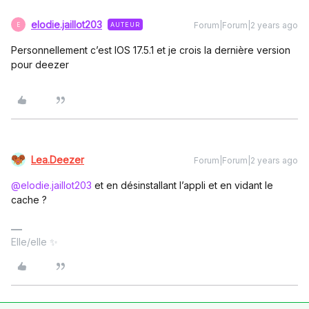
elodie.jaillot203
Forum|Forum|2 years ago
AUTEUR
E
Personnellement c’est IOS 17.5.1 et je crois la dernière version
pour deezer
Lea.Deezer
Forum|Forum|2 years ago
@elodie.jaillot203
et en désinstallant l’appli et en vidant le
cache ?
Elle/elle ✨