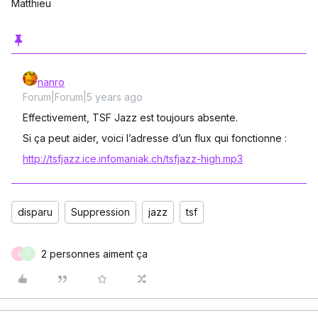
Matthieu
nanro
Forum|Forum|5 years ago
Effectivement, TSF Jazz est toujours absente.
Si ça peut aider, voici l’adresse d’un flux qui fonctionne :
http://tsfjazz.ice.infomaniak.ch/tsfjazz-high.mp3
disparu
Suppression
jazz
tsf
2 personnes aiment ça
S
T