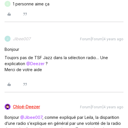
1 personne aime ça
C
Jibee007
Forum|Forum|4 years ago
J
Bonjour
Toujors pas de TSF Jazz dans la sélection radio… Une
explication
@Deezer
?
Merci de votre aide
Chloé-Deezer
Forum|Forum|4 years ago
Bonjour
@Jibee007
, comme expliqué par Leila, la disparition
d’une radio s’explique en général par une volonté de la radio