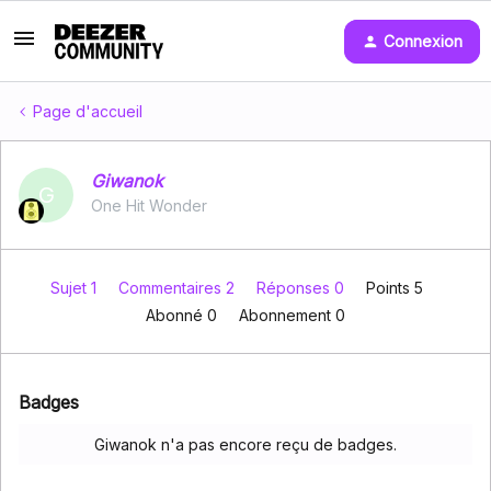
Connexion
Page d'accueil
Giwanok
G
One Hit Wonder
Sujet 1
Commentaires 2
Réponses 0
Points 5
Abonné
0
Abonnement
0
Badges
Giwanok n'a pas encore reçu de badges.