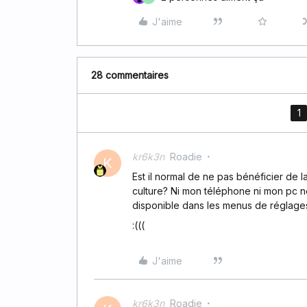
J'aime
28 commentaires
1
kr6k3n
Roadie
K
Est il normal de ne pas bénéficier de 
culture? Ni mon téléphone ni mon pc ne 
disponible dans les menus de réglage
:(((
J'aime
kr6k3n
Roadie