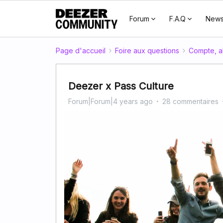
Forum
F.A.Q
New
Page d'accueil
Foire aux questions
Compte, a
Deezer x Pass Culture
Forum|Forum|4 years ago
28 commentaires