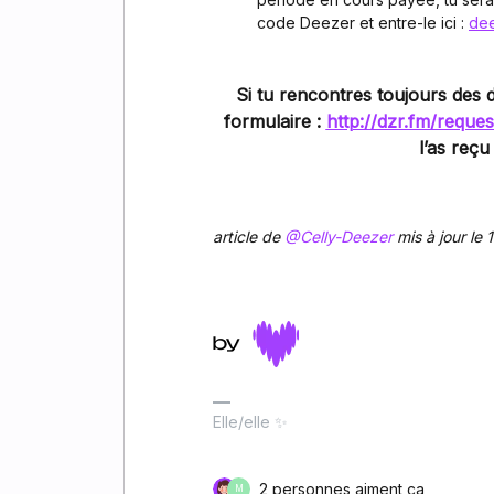
code Deezer et entre-le ici :
dee
Si tu rencontres toujours des d
formulaire :
http://dzr.fm/reques
l’as reçu
article de
@Celly-Deezer
mis à jour le
Elle/elle ✨
2 personnes aiment ça
M