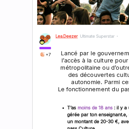
Lea.Deezer
Ultimate Superstar
Lancé par le gouverneme
+7
l’accès à la culture pour
métropolitaine ou d’out
des découvertes cultu
autonomie. Parmi ce
Le fonctionnement du pas
T’as
moins de 18 ans
: il y a
gérée par ton enseignant.e, e
un montant de 20-30 €, avec l
pass Culture