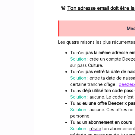
🚨
Ton adresse email doit être 
Mes
Les quatre raisons les plus récurrentes
Tu n’as
pas la même adresse ema
Solution
: crée un compte Deezer
sur pass Culture.
Tu n’as
pas entré ta date de na
Solution
: entre ta date de naiss
certaine tranche d’âge :
deezer.
Tu as
déjà utilisé ton code pass 
Solution
: aucune. Le code n’est 
Tu as
eu une offre Deezer x pas
Solution :
aucune. Ces offres ne 
personne.
Tu as
un abonnement en cours
Solution
:
résilie
ton abonnement (
période en cours payée, tu seras