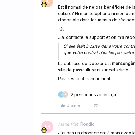
K
Est il normal de ne pas bénéficier de 
culture? Ni mon téléphone ni mon pc ne 
disponible dans les menus de réglage
:(((
J’ai contacté le support et on m’a répo
Si elle était incluse dans votre contr
que votre contrat n'inclus pas cette
La publicité de Deezer est
mensongèr
site de passculture ni sur cet article.
Pas très cool franchement…
2 personnes aiment ça
M
A
J'aime
Marie Piat
Roadie
M
J'ai pris un abonnement 3 mois avec le