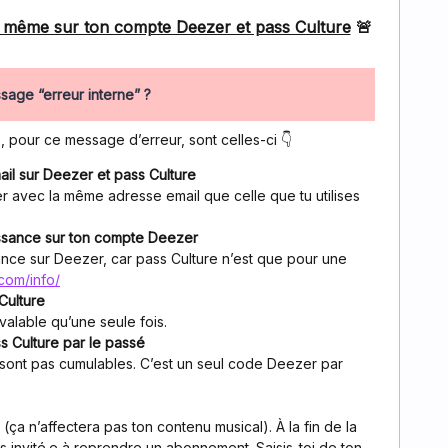
la même sur ton compte Deezer et pass Culture
🚨
sage “erreur interne” ?
, pour ce message d’erreur, sont celles-ci 👇
il sur Deezer et pass Culture
 avec la même adresse email que celle que tu utilises
issance sur ton compte Deezer
ance sur Deezer, car pass Culture n’est que pour une
com/info/
Culture
valable qu’une seule fois.
s Culture par le passé
sont pas cumulables. C’est un seul code Deezer par
ça n’affectera pas ton contenu musical). À la fin de la
 invité.e à reprendre un abonnement. Saisis-toi de ton