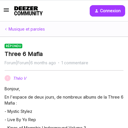
Connexion
Musique et paroles
RÉPONDU
Three 6 Mafia
Forum|Forum|6 months ago
1 commentaire
Théo V
T
Bonjour,
En l'espace de deux jours, de nombreux albums de la Three 6
Mafia :
- Mystic Stylez
- Live By Yo Rep
- Kings of Memphis Underground Volume 3