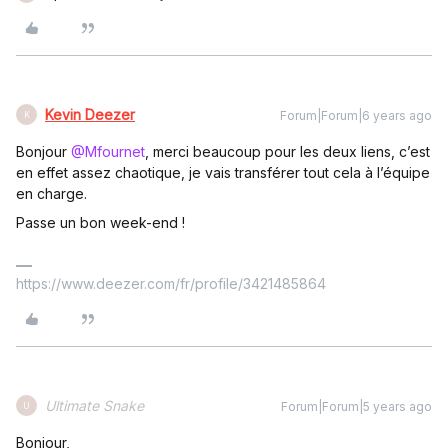
Kevin Deezer
Forum|Forum|6 years ago
K
Bonjour
@Mfournet
, merci beaucoup pour les deux liens, c’est
en effet assez chaotique, je vais transférer tout cela à l’équipe
en charge.
Passe un bon week-end !
https://www.deezer.com/fr/profile/3421485864
Ultimate Snake
Forum|Forum|5 years ago
U
Bonjour,