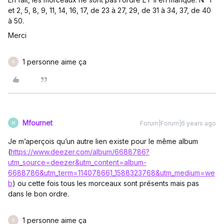
et 2, 5, 8, 9, 11, 14, 16, 17, de 23 à 27, 29, de 31 à 34, 37, de 40
à 50.
Merci
1 personne aime ça
K
Mfournet
Forum|Forum|6 years ago
M
Je m’aperçois qu’un autre lien existe pour le même album
(
https://www.deezer.com/album/6688786?
utm_source=deezer&utm_content=album-
6688786&utm_term=114078661_1588323768&utm_medium=we
b
) ou cette fois tous les morceaux sont présents mais pas
dans le bon ordre.
1 personne aime ça
K