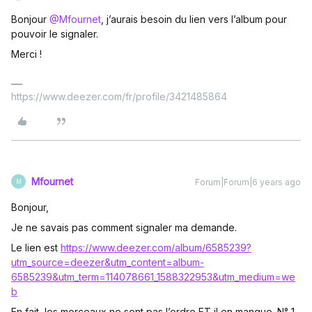
Bonjour
@Mfournet
, j’aurais besoin du lien vers l’album pour
pouvoir le signaler.
Merci !
https://www.deezer.com/fr/profile/3421485864
Mfournet
Forum|Forum|6 years ago
M
Bonjour,
Je ne savais pas comment signaler ma demande.
Le lien est
https://www.deezer.com/album/6585239?
utm_source=deezer&utm_content=album-
6585239&utm_term=114078661_1588322953&utm_medium=we
b
En fait, les morceaux ne sont pas l’ordre ET il en manque. N° 1