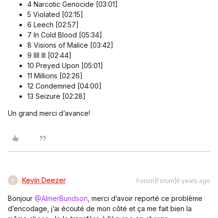
4 Narcotic Genocide [03:01]
5 Violated [02:15]
6 Leech [02:57]
7 In Cold Blood [05:34]
8 Visions of Malice [03:42]
9 IIII III [02:44]
10 Preyed Upon [05:01]
11 Millions [02:26]
12 Condemned [04:00]
13 Seizure [02:28]
Un grand merci d’avance!
Kevin Deezer
Forum|Forum|6 years ago
K
Bonjour
@AlmerBundson
, merci d’avoir reporté ce problème
d’encodage, j’ai écouté de mon côté et ça me fait bien la