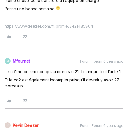
même chose. Je le transfère à l’équipe en charge.
Passe une bonne semaine
https://www.deezer.com/fr/profile/3421485864
Mfournet
Forum|Forum|6 years ago
M
Le cd1 ne commence qu’au morceau 21. Il manque tout l’acte 1.
Et le cd2 est également incomplet puisqu’il devrait y avoir 27
morceaux.
Kevin Deezer
Forum|Forum|6 years ago
K