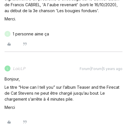
de Francis CABREL, 'A l'aube revenant' (sorti le 16/10/2020),
au début de la 3e chanson 'Les bougies fondues'.
Merci.
1 personne aime ça
C
LoicLP
Forum|Forum|5 years ago
L
Bonjour,
Le titre “How can I tell you” sur l’album Teaser and the Firecat
de Cat Stevens ne peut être chargé jusqu’au bout. Le
chargement s’arrête à 4 minutes pile.
Merci