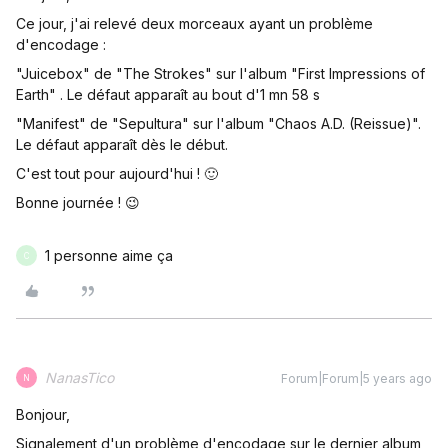
Ce jour, j'ai relevé deux morceaux ayant un problème
d'encodage :
"Juicebox" de "The Strokes" sur l'album "First Impressions of
Earth" . Le défaut apparaît au bout d'1 mn 58 s
"Manifest" de "Sepultura" sur l'album "Chaos A.D. (Reissue)".
Le défaut apparaît dès le début.
C'est tout pour aujourd'hui ! 🙂
Bonne journée ! 😉
1 personne aime ça
C
NanasTico
Forum|Forum|5 years ago
N
Bonjour,
Signalement d'un problème d'encodage sur le dernier album