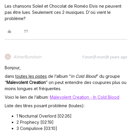
Les chansons Soleil et Chocolat de Roméo Elvis ne peuvent
pas être lues. Seulement ces 2 musiques. D'où vient le
problème?
AlmerBundson
Forum|Forum|6 years ago
A
Bonjour,
dans
toutes les pistes
de l’album “
In Cold Blood
” du groupe
“
Malevolent Creation
” on peut entendre des coupures plus ou
moins longues et fréquentes.
Voici le lien de l’album:
Malevolent Creation - In Cold Blood
Liste des titres posant problème (toutes):
1 Nocturnal Overlord [02:26]
2 Prophecy [02:19]
3 Compulsive [03:10]