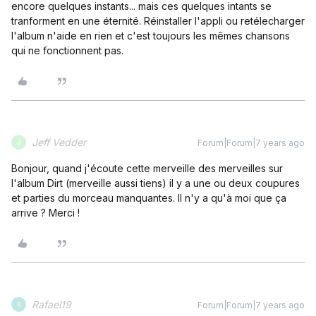
encore quelques instants... mais ces quelques intants se
tranforment en une éternité. Réinstaller l'appli ou retélecharger
l'album n'aide en rien et c'est toujours les mêmes chansons
qui ne fonctionnent pas.
Jeff Vedder
Forum|Forum|7 years ago
J
Bonjour, quand j'écoute cette merveille des merveilles sur
l'album Dirt (merveille aussi tiens) il y a une ou deux coupures
et parties du morceau manquantes. Il n'y a qu'à moi que ça
arrive ? Merci !
Rafael19
Forum|Forum|7 years ago
R