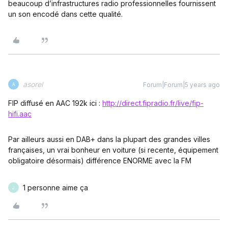
beaucoup d’infrastructures radio professionnelles fournissent
un son encodé dans cette qualité.
asorel
Forum|Forum|5 years ago
A
FIP diffusé en AAC 192k ici :
http://direct.fipradio.fr/live/fip-
hifi.aac
Par ailleurs aussi en DAB+ dans la plupart des grandes villes
françaises, un vrai bonheur en voiture (si recente, équipement
obligatoire désormais) différence ENORME avec la FM
1 personne aime ça
J