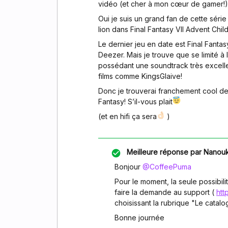
vidéo (et cher à mon cœur de gamer!) I
Oui je suis un grand fan de cette série 
lion dans Final Fantasy VII Advent Chil
Le dernier jeu en date est Final Fantas
Deezer. Mais je trouve que se limité à 
possédant une soundtrack très excellen
films comme KingsGlaive!
Donc je trouverai franchement cool de 
Fantasy! S’il-vous plait
(et en hifi ça sera
)
Meilleure réponse par
Nanouk
Bonjour
@CoffeePuma
Pour le moment, la seule possibil
faire la demande au support (
htt
choisissant la rubrique "Le catal
Bonne journée