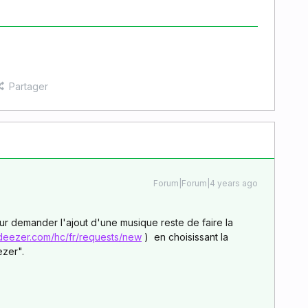
Partager
Forum|Forum|4 years ago
our demander l'ajout d'une musique reste de faire la
.deezer.com/hc/fr/requests/new
) en choisissant la
ezer".