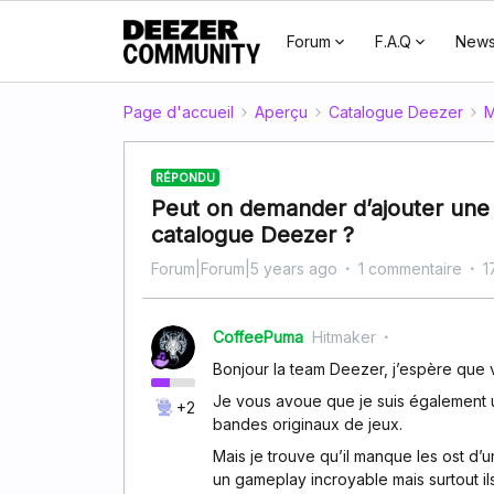
Forum
F.A.Q
New
Page d'accueil
Aperçu
Catalogue Deezer
M
RÉPONDU
Peut on demander d’ajouter une 
catalogue Deezer ?
Forum|Forum|5 years ago
1 commentaire
1
CoffeePuma
Hitmaker
Bonjour la team Deezer, j’espère que v
Je vous avoue que je suis également u
+2
bandes originaux de jeux.
Mais je trouve qu’il manque les ost d’
un gameplay incroyable mais surtout il