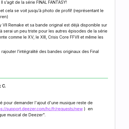
l s’agit de la série FINAL FANTASY!
et cela se voit jusqu’à photo de profil! (représentant le
dren)
y VII Remake et sa bande original est déjà disponible sur
là serai un peu triste pour les autres épisodes de la série
te comme le XV, le XIII, Crisis Core FFVII et même les
rajouter l’intégralité des bandes originaux des Final
 C.
ité pour demander l'ajout d'une musique reste de
ps://support.deezer.com/hc/fr/requests/new
) en
ogue musical de Deezer".