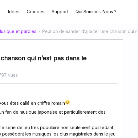
s
Idées
Groupes
Support
Qui Sommes-Nous ?
usique et paroles
Peut on demander d’ajouter une chanson qui n
chanson qui n’est pas dans le
797 vues
ous êtes callé en chiffre romain
n fan de musique japonaise et particulièrement des
une série de jeu très populaire non seulement possédant
s possèdent les musiques les plus magistrales dans le jeu