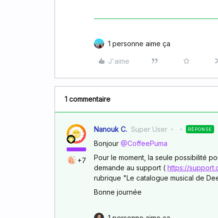
1 personne aime ça
J'aime
1 commentaire
Nanouk C.
Super User
RÉPONSE
Bonjour
@CoffeePuma
Pour le moment, la seule possibilité p
+7
demande au support (
https://support
rubrique "Le catalogue musical de De
Bonne journée
1 personne aime ça