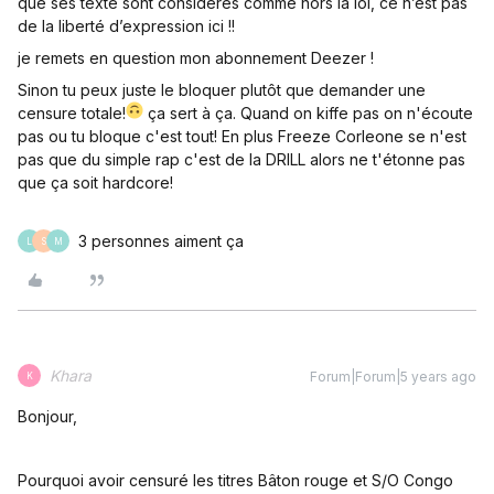
que ses texte sont considérés comme hors la loi, ce n’est pas
de la liberté d’expression ici !!
je remets en question mon abonnement Deezer !
Sinon tu peux juste le bloquer plutôt que demander une
censure totale!
ça sert à ça. Quand on kiffe pas on n'écoute
pas ou tu bloque c'est tout! En plus Freeze Corleone se n'est
pas que du simple rap c'est de la DRILL alors ne t'étonne pas
que ça soit hardcore!
3 personnes aiment ça
L
S
M
Khara
Forum|Forum|5 years ago
K
Bonjour,
Pourquoi avoir censuré les titres Bâton rouge et S/O Congo