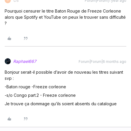
Os'
Forum|Forum|1 year ago
O
Pourquoi censurer le titre Baton Rouge de Freeze Corleone
alors que Spotify et YouTube on peux le trouver sans difficulté
?
Raphael667
Forum|Forum|6 months ago
Bonjour serait-il possible d’avoir de nouveau les titres suivant
svp :
-Baton rouge -Freeze corleone
-s/o Congo part.2 - Freeze corleone
Je trouve ça dommage qu’ils soient absents du catalogue