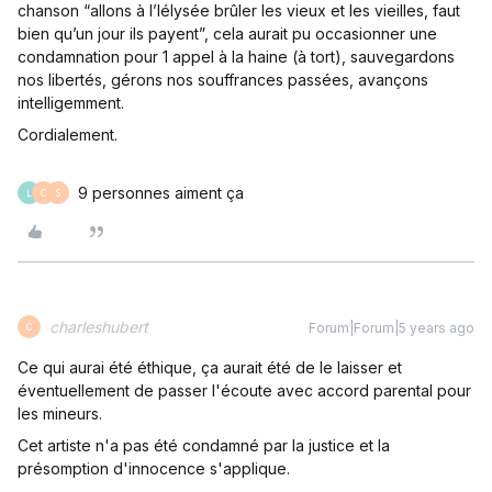
chanson “allons à l’lélysée brûler les vieux et les vieilles, faut
bien qu’un jour ils payent”, cela aurait pu occasionner une
condamnation pour 1 appel à la haine (à tort), sauvegardons
nos libertés, gérons nos souffrances passées, avançons
intelligemment.
Cordialement.
9 personnes aiment ça
L
C
S
charleshubert
Forum|Forum|5 years ago
C
Ce qui aurai été éthique, ça aurait été de le laisser et
éventuellement de passer l'écoute avec accord parental pour
les mineurs.
Cet artiste n'a pas été condamné par la justice et la
présomption d'innocence s'applique.