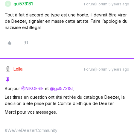
gul573181
Forum|Forum|5 years ago
G
Tout à fait d’accord ce type est une honte, il devrait être virer
de Deezer, signaler en masse cette artiste. Faire l’apologie du
nazisme est illégal.
Leila
Forum|Forum|5 years ago
Bonjour
@NIKOERIE
et
@gul573181
,
Les titres en question ont été retirés du catalogue Deezer, la
décision a été prise par le Comité d’Ethique de Deezer.
Merci pour vos messages.
#WeAreDeezerCommunity