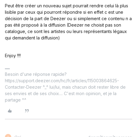
Peut être créer un nouveau sujet pourrait rendre celui là plus
lisible par ceux qui pourront répondre si en effet c est une
décision de la part de Deezer ou si simplement ce contenu n a
pas été proposé à la diffusion (Deezer ne choisit pas son
catalogue, ce sont les artistes ou leurs représentants légaux
qui demandent la diffusion)
Enjoy !!!!
Besoin d'une réponse rapide?
https://support.deezer.com/hc/fr/articles/115003864625-
Contacter-Deezer ^_^ lui/lui, mais chacun doit rester libre de
ses envies et de ses choix.... C'est mon opinion, et je la
partage ^^