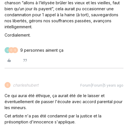
chanson “allons à l’lélysée brûler les vieux et les vieilles, faut
bien qu’un jour ils payent”, cela aurait pu occasionner une
condamnation pour 1 appel à la haine (à tort), sauvegardons
nos libertés, gérons nos souffrances passées, avançons
intelligemment.
Cordialement.
9 personnes aiment ça
L
C
S
charleshubert
Forum|Forum|5 years ago
C
Ce qui aurai été éthique, ça aurait été de le laisser et
éventuellement de passer l'écoute avec accord parental pour
les mineurs.
Cet artiste n'a pas été condamné par la justice et la
présomption d'innocence s'applique.