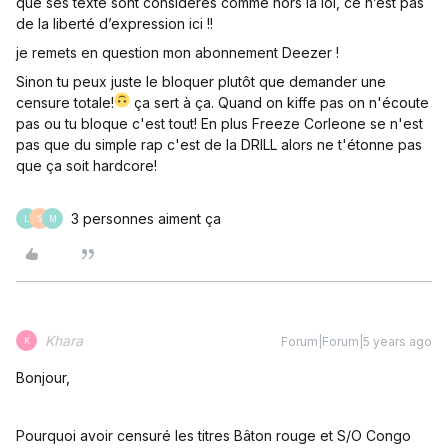
que ses texte sont considérés comme hors la loi, ce n’est pas
de la liberté d’expression ici !!
je remets en question mon abonnement Deezer !
Sinon tu peux juste le bloquer plutôt que demander une
censure totale!
ça sert à ça. Quand on kiffe pas on n'écoute
pas ou tu bloque c'est tout! En plus Freeze Corleone se n'est
pas que du simple rap c'est de la DRILL alors ne t'étonne pas
que ça soit hardcore!
3 personnes aiment ça
L
S
M
Khara
Forum|Forum|5 years ago
K
Bonjour,
Pourquoi avoir censuré les titres Bâton rouge et S/O Congo