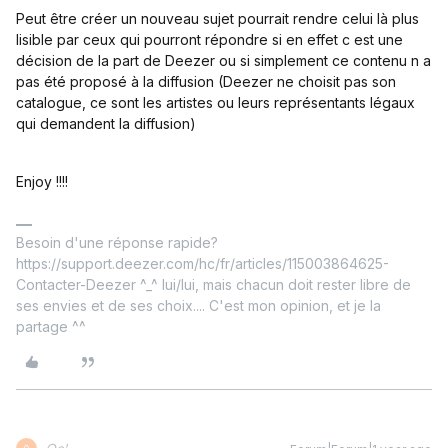
Peut être créer un nouveau sujet pourrait rendre celui là plus
lisible par ceux qui pourront répondre si en effet c est une
décision de la part de Deezer ou si simplement ce contenu n a
pas été proposé à la diffusion (Deezer ne choisit pas son
catalogue, ce sont les artistes ou leurs représentants légaux
qui demandent la diffusion)
Enjoy !!!!
Besoin d'une réponse rapide?
https://support.deezer.com/hc/fr/articles/115003864625-
Contacter-Deezer ^_^ lui/lui, mais chacun doit rester libre de
ses envies et de ses choix.... C'est mon opinion, et je la
partage ^^