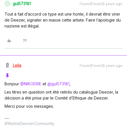
gul573181
Forum|Forum|5 years ago
G
Tout à fait d’accord ce type est une honte, il devrait être virer
de Deezer, signaler en masse cette artiste. Faire l’apologie du
nazisme est illégal.
Leila
Forum|Forum|5 years ago
Bonjour
@NIKOERIE
et
@gul573181
,
Les titres en question ont été retirés du catalogue Deezer, la
décision a été prise par le Comité d’Ethique de Deezer.
Merci pour vos messages.
#WeAreDeezerCommunity