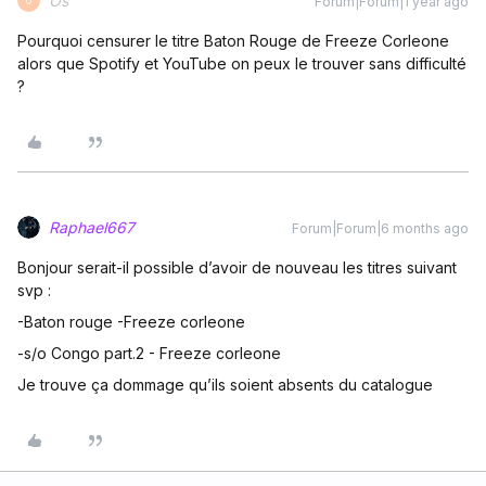
Os'
Forum|Forum|1 year ago
O
Pourquoi censurer le titre Baton Rouge de Freeze Corleone
alors que Spotify et YouTube on peux le trouver sans difficulté
?
Raphael667
Forum|Forum|6 months ago
Bonjour serait-il possible d’avoir de nouveau les titres suivant
svp :
-Baton rouge -Freeze corleone
-s/o Congo part.2 - Freeze corleone
Je trouve ça dommage qu’ils soient absents du catalogue