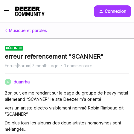
Connexion
Musique et paroles
RÉPONDU
erreur referencement "SCANNER"
Forum|Forum|7 months ago
1 commentaire
duanrha
D
Bonjour, en me rendant sur la page du groupe de heavy metal
allemeand “SCANNER” le site Deezer m’a orienté
vers un artiste electro visiblement nommé Robin Rimbaud dit
“SCANNER”.
De plus tous les albums des deux artistes homonymes sont
mélangés..