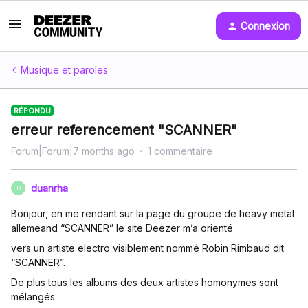
Connexion
Musique et paroles
RÉPONDU
erreur referencement "SCANNER"
Forum|Forum|7 months ago
1 commentaire
duanrha
D
Bonjour, en me rendant sur la page du groupe de heavy metal
allemeand “SCANNER” le site Deezer m’a orienté
vers un artiste electro visiblement nommé Robin Rimbaud dit
“SCANNER”.
De plus tous les albums des deux artistes homonymes sont
mélangés..