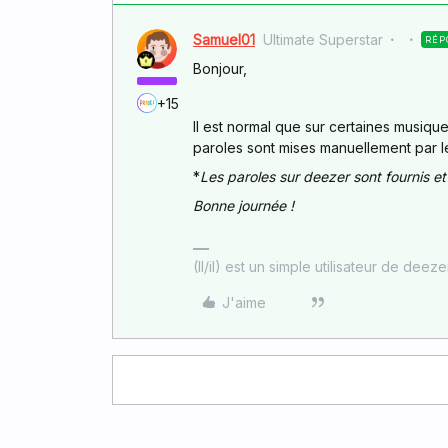
Samuel01
Ultimate Superstar
RÉP
Bonjour,
+15
Il est normal que sur certaines musique
paroles sont mises manuellement par 
*
Les paroles sur deezer sont fournis et 
Bonne journée !
(Il/il) est un simple utilisateur de deez
J'aime