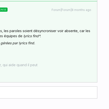
Forum|Forum|8 months ago
ONSE
s, les paroles soient désyncroniser voir absente, car les
les équipes de
lyrics
find*.
gérées par lyrics find.
er, qui aide quand il peut