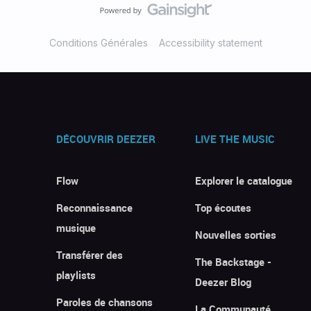
Conditions Générales
Accessibility statement
DÉCOUVRIR DEEZER
LIVE THE MUSIC
Flow
Explorer le catalogue
Reconnaissance
Top écoutes
musique
Nouvelles sorties
Transférer des
The Backstage -
playlists
Deezer Blog
Paroles de chansons
La Communauté