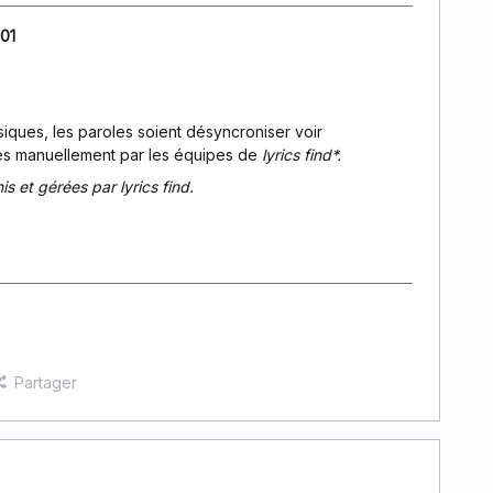
01
siques, les paroles soient désyncroniser voir
ses manuellement par les équipes de
lyrics
find*.
s et gérées par lyrics find.
Partager