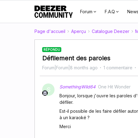
Forum
F.A.Q
New
Page d'accueil
Aperçu
Catalogue Deezer
M
RÉPONDU
Défilement des paroles
Forum|Forum|8 months ago
1 commentaire
SomethingWild64
One Hit Wonder
S
Bonjour, lorsque j'ouvre les paroles d'
défiler.
Est-il possible de les faire défiler au
à un karaoké ?
Merci