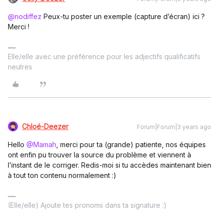
@nodiffez
Peux-tu poster un exemple (capture d’écran) ici ?
Merci !
Elle/elle avec une préférence pour les adjectifs qualificatifs
neutres
Chloé-Deezer
Forum|Forum|3 years ago
Hello
@Mamah
, merci pour ta (grande) patiente, nos équipes
ont enfin pu trouver la source du problème et viennent à
l’instant de le corriger. Redis-moi si tu accèdes maintenant bien
à tout ton contenu normalement :)
(Elle/elle) Ajoute tes pronoms dans ta signature :)