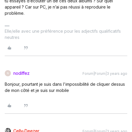
tu essayes d’écouter un de ces deux albums ? Sur quel
appareil ? Car sur PC, je n’ai pas réussi à reproduire le
problème.
Elle/elle avec une préférence pour les adjectifs qualificatifs
neutres
nodiffez
Forum|Forum|3 years ago
N
Bonjour, pourtant je suis dans l'impossibilité de cliquer dessus
de mon côté et je suis sur mobile
Celly-Deezer
Forum|Forum|3 years ago