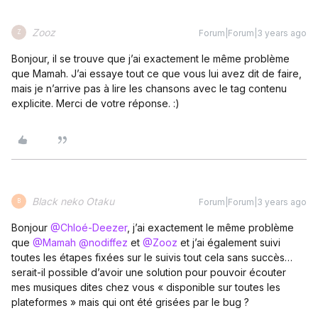
Zooz
Forum|Forum|3 years ago
Z
Bonjour, il se trouve que j’ai exactement le même problème
que Mamah. J’ai essaye tout ce que vous lui avez dit de faire,
mais je n’arrive pas à lire les chansons avec le tag contenu
explicite. Merci de votre réponse. :)
Black neko Otaku
Forum|Forum|3 years ago
B
Bonjour
@Chloé-Deezer
, j’ai exactement le même problème
que
@Mamah
@nodiffez
et
@Zooz
et j’ai également suivi
toutes les étapes fixées sur le suivis tout cela sans succès…
serait-il possible d’avoir une solution pour pouvoir écouter
mes musiques dites chez vous « disponible sur toutes les
plateformes » mais qui ont été grisées par le bug ?