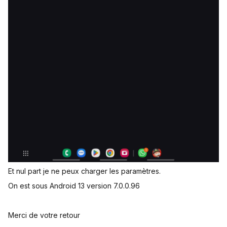
Et nul part je ne peux charger les paramètres.
On est sous Android 13 version 7.0.0.96
Merci de votre retour