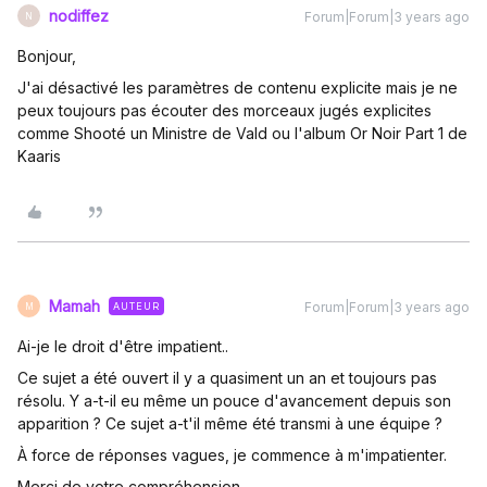
nodiffez
Forum|Forum|3 years ago
N
Bonjour,
J'ai désactivé les paramètres de contenu explicite mais je ne
peux toujours pas écouter des morceaux jugés explicites
comme Shooté un Ministre de Vald ou l'album Or Noir Part 1 de
Kaaris
Mamah
Forum|Forum|3 years ago
AUTEUR
M
Ai-je le droit d'être impatient..
Ce sujet a été ouvert il y a quasiment un an et toujours pas
résolu. Y a-t-il eu même un pouce d'avancement depuis son
apparition ? Ce sujet a-t'il même été transmi à une équipe ?
À force de réponses vagues, je commence à m'impatienter.
Merci de votre compréhension