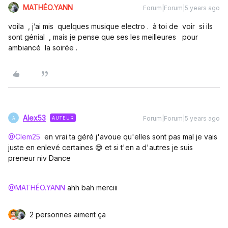
MATHÉO.YANN
Forum|Forum|5 years ago
voila , j’ai mis quelques musique electro . à toi de voir si ils
sont génial , mais je pense que ses les meilleures pour
ambiancé la soirée .
Alex53
Forum|Forum|5 years ago
AUTEUR
A
@Clem25
en vrai ta géré j'avoue qu'elles sont pas mal je vais
juste en enlevé certaines 😅 et si t'en a d'autres je suis
preneur niv Dance
@MATHÉO.YANN
ahh bah merciii
2 personnes aiment ça