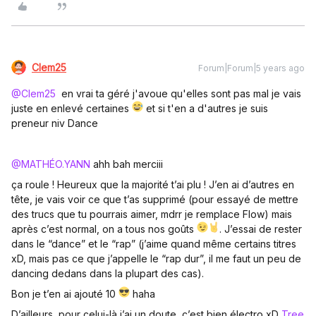
Clem25
Forum|Forum|5 years ago
@Clem25
en vrai ta géré j'avoue qu'elles sont pas mal je vais
juste en enlevé certaines
et si t'en a d'autres je suis
preneur niv Dance
@MATHÉO.YANN
ahh bah merciii
ça roule ! Heureux que la majorité t’ai plu ! J’en ai d’autres en
tête, je vais voir ce que t’as supprimé (pour essayé de mettre
des trucs que tu pourrais aimer, mdrr je remplace Flow) mais
après c’est normal, on a tous nos goûts
. J’essai de rester
dans le “dance” et le “rap” (j’aime quand même certains titres
xD, mais pas ce que j’appelle le “rap dur”, il me faut un peu de
dancing dedans dans la plupart des cas).
Bon je t’en ai ajouté 10
haha
D’ailleurs, pour celui-là j’ai un doute, c’est bien électro xD
Tree