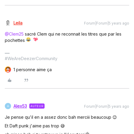
Leila
Forum|Forum|5 years ago
@Clem25
sacré Clem qui ne reconnait les titres que par les
pochettes
#WeAreDeezerCommunity
1 personne aime ça
Alex53
Forum|Forum|5 years ago
AUTEUR
A
Je pense qu'il en a assez donc bah merciii beaucoup 😉
Et Daft punk j'aime pas trop 😅