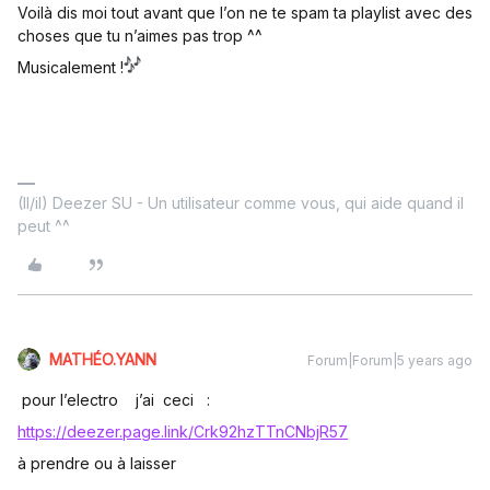
Voilà dis moi tout avant que l’on ne te spam ta playlist avec des
choses que tu n’aimes pas trop ^^
Musicalement !
(Il/il) Deezer SU - Un utilisateur comme vous, qui aide quand il
peut ^^
MATHÉO.YANN
Forum|Forum|5 years ago
pour l’electro j’ai ceci :
https://deezer.page.link/Crk92hzTTnCNbjR57
à prendre ou à laisser