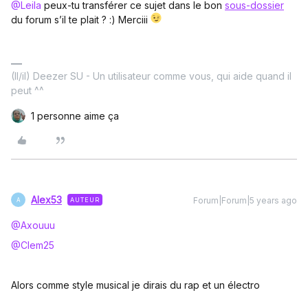
@Leila
peux-tu transférer ce sujet dans le bon
sous-dossier
du forum s’il te plait ? :) Merciii
(Il/il) Deezer SU - Un utilisateur comme vous, qui aide quand il
peut ^^
1 personne aime ça
Alex53
Forum|Forum|5 years ago
AUTEUR
A
@Axouuu
@Clem25
Alors comme style musical je dirais du rap et un électro