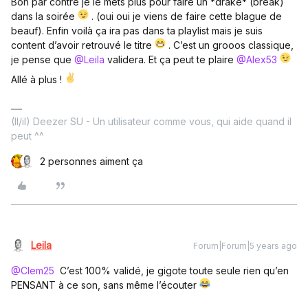
Bon par contre je le mets plus pour faire un *drake* (break)
dans la soirée
. (oui oui je viens de faire cette blague de
beauf). Enfin voilà ça ira pas dans ta playlist mais je suis
content d’avoir retrouvé le titre
. C’est un grooos classique,
je pense que
@Leila
validera. Et ça peut te plaire
@Alex53
Allé à plus !
(Il/il) Deezer SU - Un utilisateur comme vous, qui aide quand il
peut ^^
2 personnes aiment ça
Leila
Forum|Forum|5 years ago
@Clem25
C’est 100% validé, je gigote toute seule rien qu’en
PENSANT à ce son, sans même l’écouter