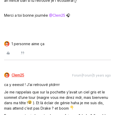
ah mince bah si tu retrouve je l'écouterai👌
Merci a toi bonne journée
@Clem25
🎧
1 personne aime ça
Clem25
Forum|Forum|5 years ago
ca y eeesst ! J’ai retrouvé ptdrrrr
Je me rappelais que sur la pochette y’avait un ciel gris et le
sommet d’une tour (maigre vous me direz mdr, mais bienvenu
dans ma tête !
). Et là éclair de génie haha je me suis dis,
mais attend c’est pas Drake ? et boom