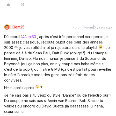
Clem25
Forum|Forum|5 years ago
D’accord
@Alex53
, après c’est très personnel mais perso je
suis assez classique, j’écoute plutôt des bails des années
2000 ^^, je vais réfléchir et je rajouterai dans ta playlist
! Je
pense déjà à du Sean Paul, Daft Punk (obligé !), du Lomepal,
Eminem, Damso, Flo rida .. sinon je pense à du Soprano, du
Beyoncé (oui ça non plus, on n’y coupe pas haha même si
c’est de la pop!), du maître GIMS (ça c’est parfait pour réveiller
le côté “karaoké avec des gens pas très frais”de tes
convives).
Hmm après après
?
Je ne sais pas si tu veux du style “Dance” ou de l’électro pur ?
Du coup je ne sais pas si Armin van Buuren, Bob Sinclar tu
valides ou encore du David Guetta (la baaaaaase lui haha,
cœur sur lui)