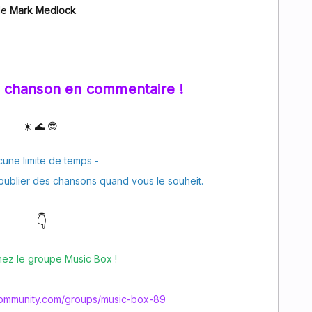
de
Mark Medlock
e chanson en commentaire !
☀️ 🌊 😎
une limite de temps -
publier des chansons quand vous le souheit.
👇
nez le groupe Music Box !
rcommunity.com/groups/music-box-89