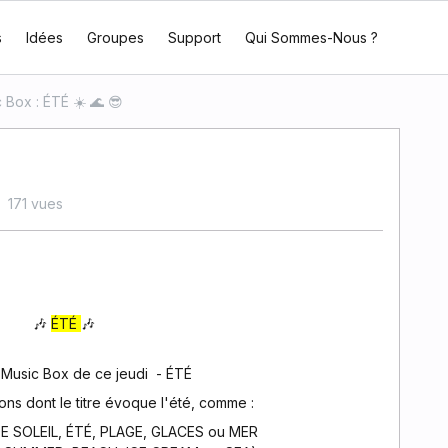
s
Idées
Groupes
Support
Qui Sommes-Nous ?
 Box : ÉTÉ ☀️ 🌊 😎
171 vues
🎶
ÉTÉ
🎶
Music Box de ce jeudi - ÉTÉ
ns dont le titre évoque l'été, comme :
E SOLEIL, ÉTÉ, PLAGE, GLACES ou MER