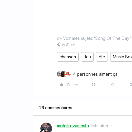
👉 Voir mes sujets:"Song Of The Day
🎧🎶🎵 👀
chanson
Jeu
été
Music Bo
4 personnes aiment ça
J'aime
23 commentaires
metelkovamesto
Hitmaker