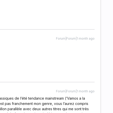
Forum|Forum|1 month ago
Forum|Forum|1 month ago
lassiques de l’été tendance mainstream (‘Vamos a la
est pas franchement mon genre, vous l’aurez compris
llon parallèle avec deux autres titres qui me sont très