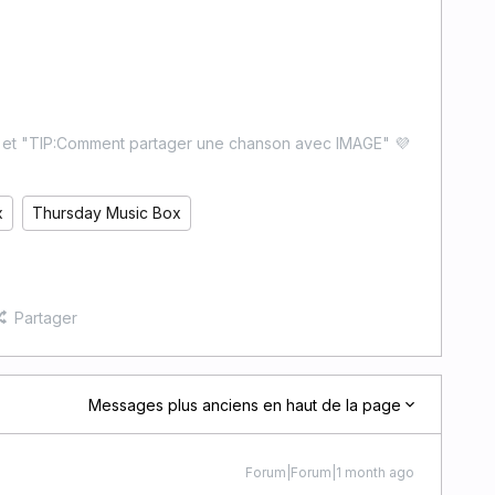
" et "TIP:Comment partager une chanson avec IMAGE" 💜
x
Thursday Music Box
Partager
Messages plus anciens en haut de la page
Forum|Forum|1 month ago