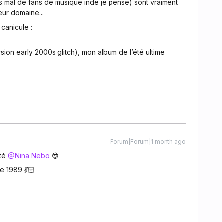
s mal de fans de musique indé je pense) sont vraiment
eur domaine...
canicule :
ersion early 2000s glitch), mon album de l’été ultime :
Forum|Forum|1 month ago
é ​
@Nina Nebo
😎
e 1989 💃🏻