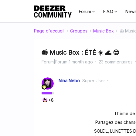
Forum
F.A.Q
New
Page d'accueil
Groupes
Music Box
📻 Music
📻 Music Box : ÉTÉ ☀️ 🌊 😎
Forum|Forum|1 month ago
23 commentaires
Nina Nebo
Super User
+8
Thème de 
Partagez des chanso
SOLEIL, LUNETTES D