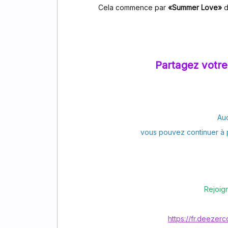
Cela commence par
«Summer Love»
Partagez votr
Auc
vous pouvez continuer à 
Rejoig
https://fr.deeze