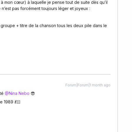
à mon cœur) à laquelle je pense tout de suite dès qu’il
é n’est pas forcément toujours léger et joyeux :
 groupe + titre de la chanson tous les deux pile dans le
Forum|Forum|1 month ago
é ​
@Nina Nebo
😎
e 1989 💃🏻