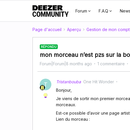
Forum
F.A.Q
New
Page d'accueil
Aperçu
Gestion de mon comp
RÉPONDU
mon morceau n’est pzs sur la bo
Forum|Forum|8 months ago
1 commentaire
Tristanbouba
One Hit Wonder
T
Bonjour,
Je viens de sortir mon premier morceau
morceaux.
Est-ce possible d’avoir une page arti
Lien du morceau :