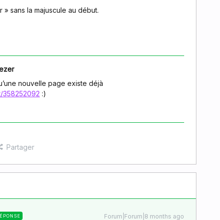
r » sans la majuscule au début.
ezer
qu’une nouvelle page existe déjà
st/358252092
:)
Partager
Forum|Forum|8 months ago
ÉPONSE