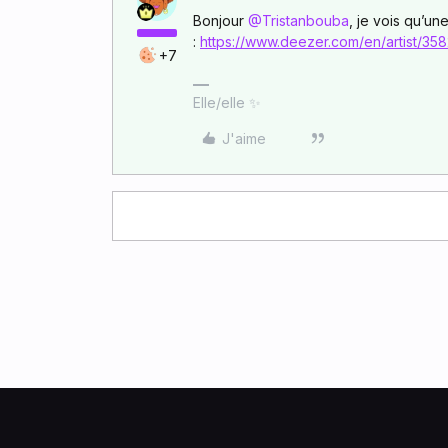
Bonjour ​
@Tristanbouba
, je vois qu’un
:
https://www.deezer.com/en/artist/35
+7
Elle/elle ✨
J'aime