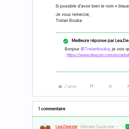
Si possible d’avoir bien le nom « blaue
Je vous remercie,
Tristan Bouba
Meilleure réponse par
Lea.De
Bonjour ​
@Tristanbouba
, je vois 
:
https://www.deezer.com/en/arti
J'aime
1 commentaire
Lea.Deezer
Ultimate Superstar
R