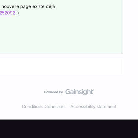
e nouvelle page existe déjà
8252092
:)
Conditions Générales
Accessibility statement