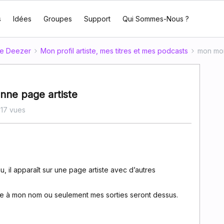
s
Idées
Groupes
Support
Qui Sommes-Nous ?
te Deezer
Mon profil artiste, mes titres et mes podcasts
mon mor
nne page artiste
17 vues
, il apparaît sur une page artiste avec d’autres
ste à mon nom ou seulement mes sorties seront dessus.