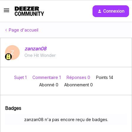
Connexion
Page d'accueil
zanzan08
Z
One Hit Wonder
Sujet 1
Commentaire 1
Réponses 0
Points 14
Abonné
0
Abonnement
0
Badges
zanzan08 n'a pas encore reçu de badges.