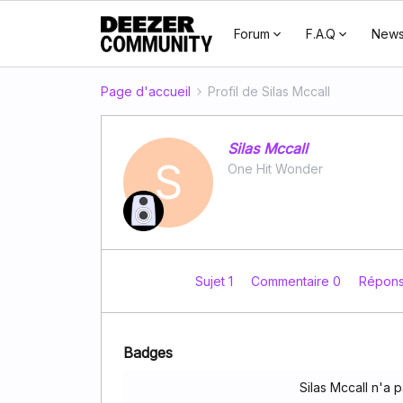
Forum
F.A.Q
New
Page d'accueil
Profil de Silas Mccall
Silas Mccall
S
One Hit Wonder
Sujet 1
Commentaire 0
Répon
Badges
Silas Mccall n'a