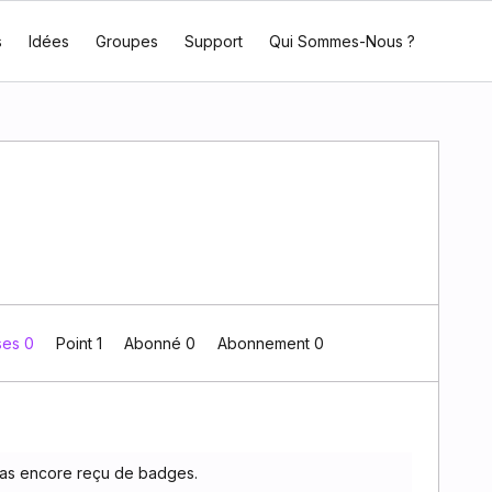
s
Idées
Groupes
Support
Qui Sommes-Nous ?
ses 0
Point 1
Abonné
0
Abonnement
0
 pas encore reçu de badges.