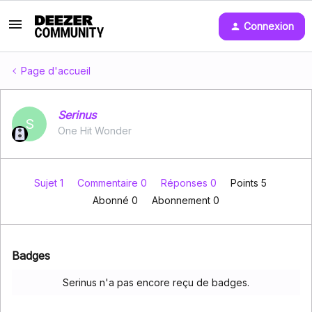
Connexion
Page d'accueil
Serinus
S
One Hit Wonder
Sujet 1
Commentaire 0
Réponses 0
Points 5
Abonné
0
Abonnement
0
Badges
Serinus n'a pas encore reçu de badges.