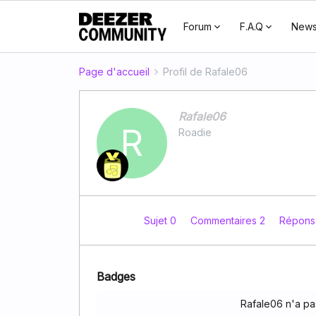
Forum
F.A.Q
New
Page d'accueil
Profil de Rafale06
Rafale06
R
Roadie
Sujet 0
Commentaires 2
Répons
Badges
Rafale06 n'a pa