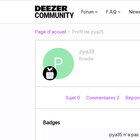
Forum
F.A.Q
New
Page d'accueil
Profil de pya35
pya35
P
Roadie
Sujet 0
Commentaires 2
Répon
Badges
pya35 n'a pas