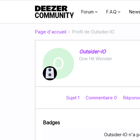
Forum
F.A.Q
New
Page d'accueil
Profil de Outsider-IO
Outsider-IO
O
One Hit Wonder
Sujet 1
Commentaire 0
Répons
Badges
Outsider-IO n'a 