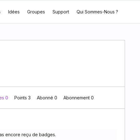
s
Idées
Groupes
Support
Qui Sommes-Nous ?
es 0
Points 3
Abonné
0
Abonnement
0
pas encore reçu de badges.