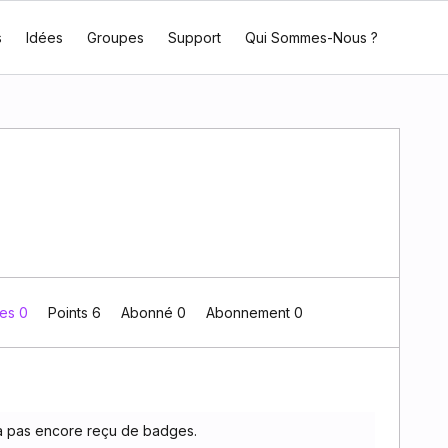
s
Idées
Groupes
Support
Qui Sommes-Nous ?
es 0
Points 6
Abonné
0
Abonnement
0
 pas encore reçu de badges.