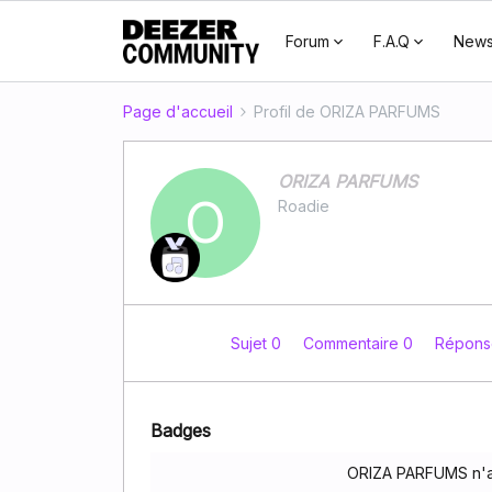
Forum
F.A.Q
New
Page d'accueil
Profil de ORIZA PARFUMS
ORIZA PARFUMS
O
Roadie
Sujet 0
Commentaire 0
Répons
Badges
ORIZA PARFUMS n'a