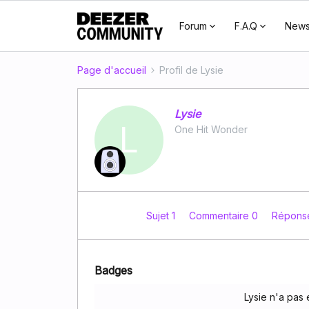
Forum
F.A.Q
New
Page d'accueil
Profil de Lysie
Lysie
L
One Hit Wonder
Sujet 1
Commentaire 0
Répons
Badges
Lysie n'a pas