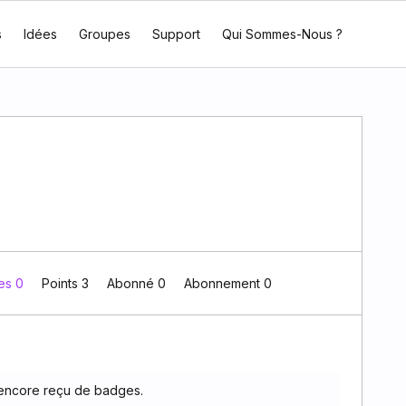
s
Idées
Groupes
Support
Qui Sommes-Nous ?
es 0
Points 3
Abonné
0
Abonnement
0
 encore reçu de badges.