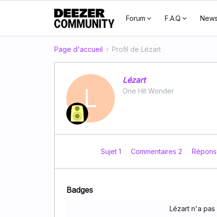
Forum
F.A.Q
New
Page d'accueil
Profil de Lézart
Lézart
L
One Hit Wonder
Sujet 1
Commentaires 2
Répons
Badges
Lézart n'a pa