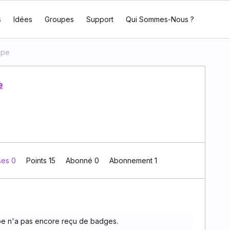
s
Idées
Groupes
Support
Qui Sommes-Nous ?
mpe
e
ses 0
Points 15
Abonné
0
Abonnement
1
e n'a pas encore reçu de badges.