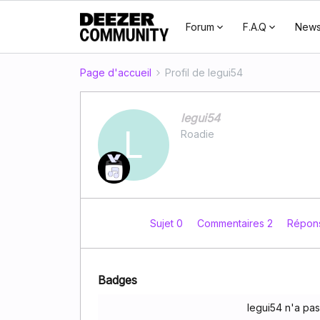
Forum
F.A.Q
New
Page d'accueil
Profil de legui54
legui54
L
Roadie
Sujet 0
Commentaires 2
Répon
Badges
legui54 n'a pa