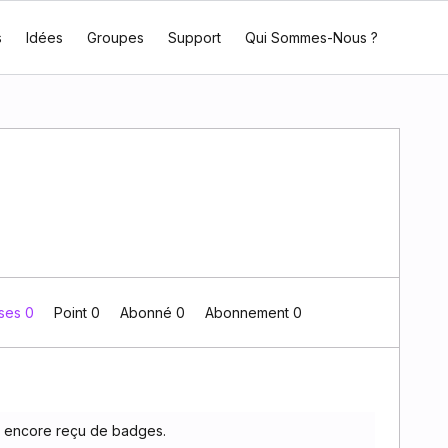
s
Idées
Groupes
Support
Qui Sommes-Nous ?
ses 0
Point 0
Abonné
0
Abonnement
0
s encore reçu de badges.