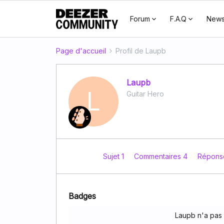
Forum
F.A.Q
New
Page d'accueil
Profil de Laupb
Laupb
L
Guitar Hero
Sujet 1
Commentaires 4
Répons
Badges
Laupb n'a pas