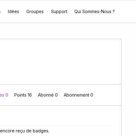
s
Idées
Groupes
Support
Qui Sommes-Nous ?
es 0
Points 16
Abonné
0
Abonnement
0
 encore reçu de badges.