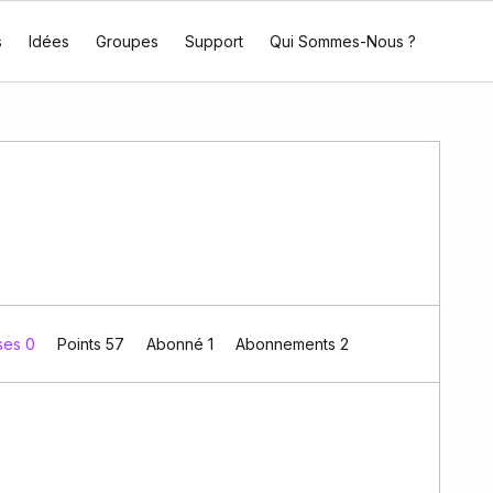
s
Idées
Groupes
Support
Qui Sommes-Nous ?
ses 0
Points 57
Abonné
1
Abonnements
2