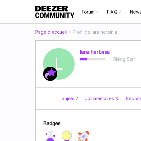
Forum
F.A.Q
New
Page d'accueil
Profil de lara herbinia
lara herbinia
L
Rising Star
Sujets 2
Commentaires 10
Répon
Badges