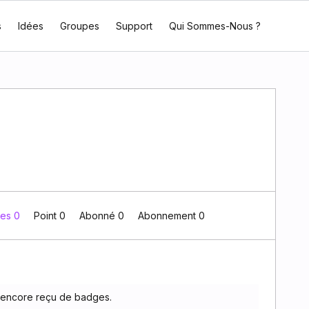
s
Idées
Groupes
Support
Qui Sommes-Nous ?
es 0
Point 0
Abonné
0
Abonnement
0
 encore reçu de badges.