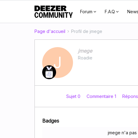
Forum
F.A.Q
New
Page d'accueil
Profil de jmege
jmege
J
Roadie
Sujet 0
Commentaire 1
Répons
Badges
jmege n'a pas