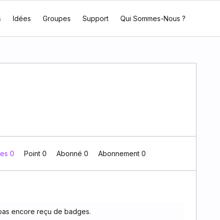
s
Idées
Groupes
Support
Qui Sommes-Nous ?
es 0
Point 0
Abonné
0
Abonnement
0
pas encore reçu de badges.