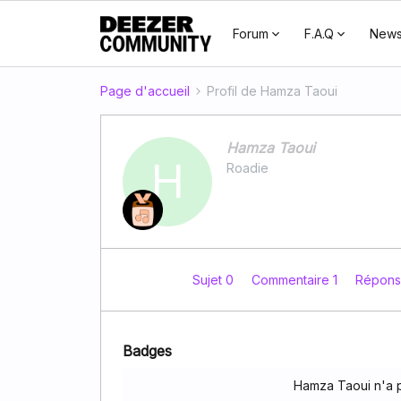
Forum
F.A.Q
New
Page d'accueil
Profil de Hamza Taoui
Hamza Taoui
H
Roadie
Sujet 0
Commentaire 1
Répons
Badges
Hamza Taoui n'a 