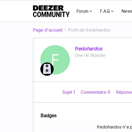
Forum
F.A.Q
New
Page d'accueil
Profil de fredohardos
fredohardos
F
One Hit Wonder
Sujet 1
Commentaire 0
Répons
Badges
fredohardos n'a 