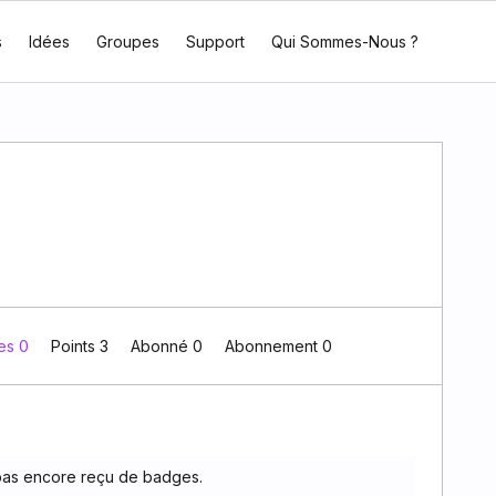
s
Idées
Groupes
Support
Qui Sommes-Nous ?
es 0
Points 3
Abonné
0
Abonnement
0
pas encore reçu de badges.