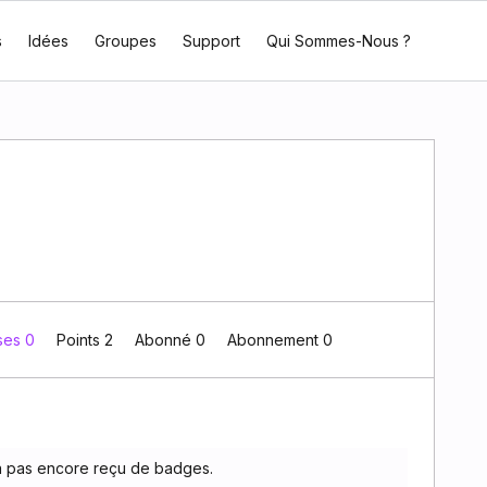
s
Idées
Groupes
Support
Qui Sommes-Nous ?
ses 0
Points 2
Abonné
0
Abonnement
0
 pas encore reçu de badges.